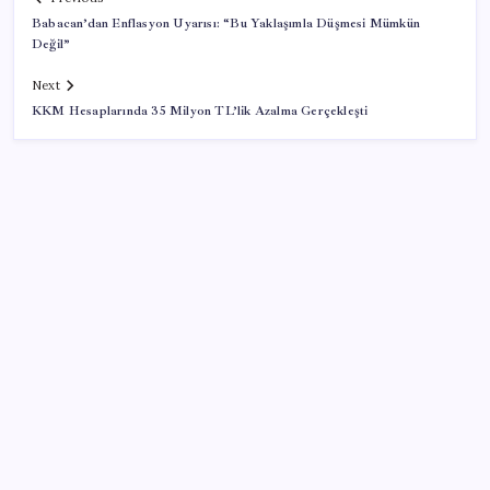
Babacan’dan Enflasyon Uyarısı: “Bu Yaklaşımla Düşmesi Mümkün
Değil”
Next
KKM Hesaplarında 35 Milyon TL’lik Azalma Gerçekleşti
SON YAZILAR
Konutlar Ekim 2026’da tamam
İş Bankası’nda üst yönetim değişikliği
Mahkemeden Beyaz Saray’daki balo salonu projesine