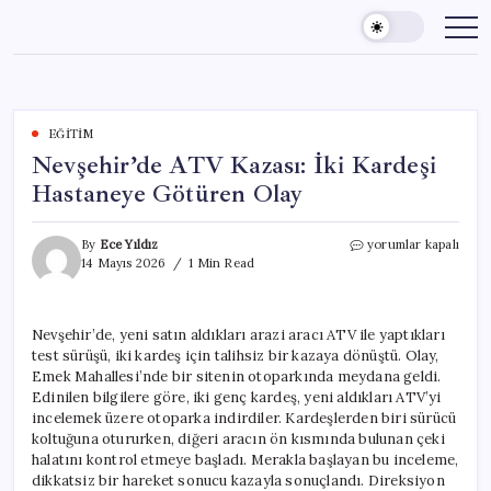
Skip
to
content
EĞITIM
Nevşehir’de ATV Kazası: İki Kardeşi
Hastaneye Götüren Olay
Nevşehir’de
By
Ece Yıldız
yorumlar kapalı
ATV
14 Mayıs 2026
1 Min Read
Kazası:
İki
Kardeşi
Nevşehir’de, yeni satın aldıkları arazi aracı ATV ile yaptıkları
Hastaneye
test sürüşü, iki kardeş için talihsiz bir kazaya dönüştü. Olay,
Götüren
Olay
Emek Mahallesi’nde bir sitenin otoparkında meydana geldi.
için
Edinilen bilgilere göre, iki genç kardeş, yeni aldıkları ATV’yi
incelemek üzere otoparka indirdiler. Kardeşlerden biri sürücü
koltuğuna otururken, diğeri aracın ön kısmında bulunan çeki
halatını kontrol etmeye başladı. Merakla başlayan bu inceleme,
dikkatsiz bir hareket sonucu kazayla sonuçlandı. Direksiyon