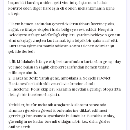
başındaki kardeş aniden çeki vincini çalıştırınca, halatı
kontrol eden diğer kardeşin eli dönen mekanizmanın içine
sıkıştı.
Olayın hemen ardından çevredekilerin ihbarı üzerine polis,
sağlık ve itfaiye ekipleri hızla bölgeye sevk edildi. Nevşehir
Belediyesi İtfaiye Müdürlüğü ekipleri, yardım bekleyen gencin
elini sıkıştığı vinçten kurtarmak için büyük bir çaba sarf etti.
Kurtarma işlemi tamamlandıktan sonra izlenen adımlar şu
şekilde ilerledi:
1. İlk Müdahale: İtfaiye ekipleri tarafından kurtarılan genç, olay
yerinde bulunan sağlık ekipleri tarafından hemen tedavi
edilmeye alındı.
2. Hastane Sevk: Yaralı genç, ambulansla Nevşehir Devlet
Hastanesi’ne kaldırıldı ve tedavi sürecine alındı.
3. İnceleme: Polis ekipleri, kazanın meydana geldiği otoparkta
detaylı bir inceleme başlattı.
Yetkililer, bu tür mekanik araçların kullanımı sırasında
alınması gereken güvenlik önlemlerine dikkat edilmesi
gerektiği konusunda uyarılarda bulundular. Bu talihsiz olay,
güvenliğin ne kadar önemli olduğunu bir kez daha gözler
önüne serdi.