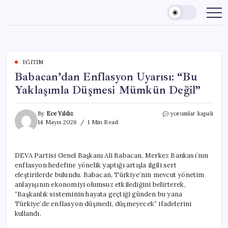
Skip
to
content
EĞITIM
Babacan’dan Enflasyon Uyarısı: “Bu
Yaklaşımla Düşmesi Mümkün Değil”
Babacan’dan
By
Ece Yıldız
yorumlar kapalı
Enflasyon
14 Mayıs 2026
1 Min Read
Uyarısı:
“Bu
Yaklaşımla
DEVA Partisi Genel Başkanı Ali Babacan, Merkez Bankası’nın
Düşmesi
enflasyon hedefine yönelik yaptığı artışla ilgili sert
Mümkün
Değil”
eleştirilerde bulundu. Babacan, Türkiye’nin mevcut yönetim
için
anlayışının ekonomiyi olumsuz etkilediğini belirterek,
“Başkanlık sisteminin hayata geçtiği günden bu yana
Türkiye’de enflasyon düşmedi, düşmeyecek” ifadelerini
kullandı.