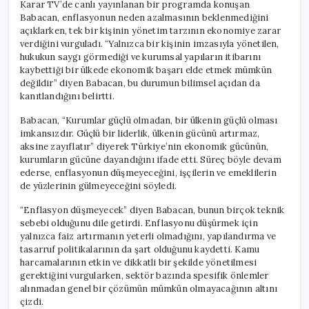
Karar TV’de canlı yayınlanan bir programda konuşan
Babacan, enflasyonun neden azalmasının beklenmediğini
açıklarken, tek bir kişinin yönetim tarzının ekonomiye zarar
verdiğini vurguladı. “Yalnızca bir kişinin imzasıyla yönetilen,
hukukun saygı görmediği ve kurumsal yapıların itibarını
kaybettiği bir ülkede ekonomik başarı elde etmek mümkün
değildir” diyen Babacan, bu durumun bilimsel açıdan da
kanıtlandığını belirtti.
Babacan, “Kurumlar güçlü olmadan, bir ülkenin güçlü olması
imkansızdır. Güçlü bir liderlik, ülkenin gücünü artırmaz,
aksine zayıflatır” diyerek Türkiye’nin ekonomik gücünün,
kurumların gücüne dayandığını ifade etti. Süreç böyle devam
ederse, enflasyonun düşmeyeceğini, işçilerin ve emeklilerin
de yüzlerinin gülmeyeceğini söyledi.
“Enflasyon düşmeyecek” diyen Babacan, bunun birçok teknik
sebebi olduğunu dile getirdi. Enflasyonu düşürmek için
yalnızca faiz artırmanın yeterli olmadığını, yapılandırma ve
tasarruf politikalarının da şart olduğunu kaydetti. Kamu
harcamalarının etkin ve dikkatli bir şekilde yönetilmesi
gerektiğini vurgularken, sektör bazında spesifik önlemler
alınmadan genel bir çözümün mümkün olmayacağının altını
çizdi.