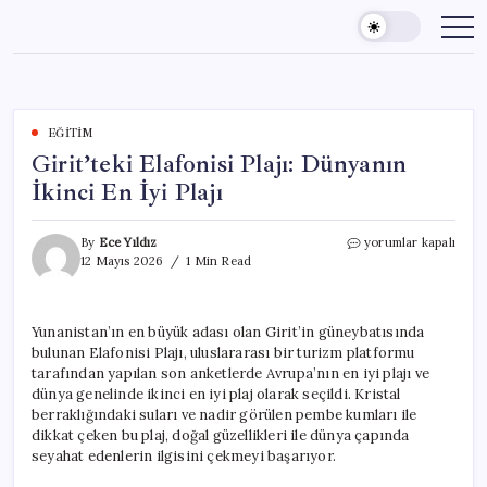
Skip
to
content
EĞITIM
Girit’teki Elafonisi Plajı: Dünyanın
İkinci En İyi Plajı
Girit’teki
By
Ece Yıldız
yorumlar kapalı
Elafonisi
12 Mayıs 2026
1 Min Read
Plajı:
Dünyanın
İkinci
Yunanistan’ın en büyük adası olan Girit’in güneybatısında
En
bulunan Elafonisi Plajı, uluslararası bir turizm platformu
İyi
Plajı
tarafından yapılan son anketlerde Avrupa’nın en iyi plajı ve
için
dünya genelinde ikinci en iyi plaj olarak seçildi. Kristal
berraklığındaki suları ve nadir görülen pembe kumları ile
dikkat çeken bu plaj, doğal güzellikleri ile dünya çapında
seyahat edenlerin ilgisini çekmeyi başarıyor.