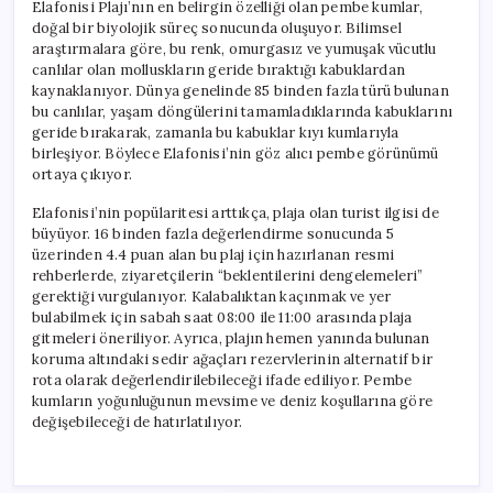
Elafonisi Plajı’nın en belirgin özelliği olan pembe kumlar,
doğal bir biyolojik süreç sonucunda oluşuyor. Bilimsel
araştırmalara göre, bu renk, omurgasız ve yumuşak vücutlu
canlılar olan molluskların geride bıraktığı kabuklardan
kaynaklanıyor. Dünya genelinde 85 binden fazla türü bulunan
bu canlılar, yaşam döngülerini tamamladıklarında kabuklarını
geride bırakarak, zamanla bu kabuklar kıyı kumlarıyla
birleşiyor. Böylece Elafonisi’nin göz alıcı pembe görünümü
ortaya çıkıyor.
Elafonisi’nin popülaritesi arttıkça, plaja olan turist ilgisi de
büyüyor. 16 binden fazla değerlendirme sonucunda 5
üzerinden 4.4 puan alan bu plaj için hazırlanan resmi
rehberlerde, ziyaretçilerin “beklentilerini dengelemeleri”
gerektiği vurgulanıyor. Kalabalıktan kaçınmak ve yer
bulabilmek için sabah saat 08:00 ile 11:00 arasında plaja
gitmeleri öneriliyor. Ayrıca, plajın hemen yanında bulunan
koruma altındaki sedir ağaçları rezervlerinin alternatif bir
rota olarak değerlendirilebileceği ifade ediliyor. Pembe
kumların yoğunluğunun mevsime ve deniz koşullarına göre
değişebileceği de hatırlatılıyor.