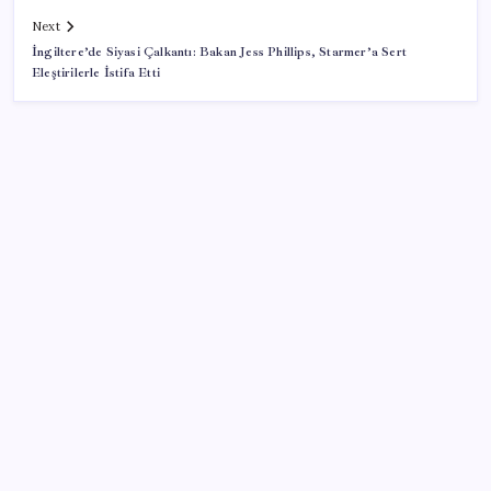
Next
İngiltere’de Siyasi Çalkantı: Bakan Jess Phillips, Starmer’a Sert
Eleştirilerle İstifa Etti
SON YAZILAR
Bakan Yumaklı: İspanya’daki yangın söndürme
uçakları Türkiye’ye döndü
AÖL 3. Dönem sınav sonuçları açıklandı mı? Açık
Öğretim Lisesi sınav sonuçları nasıl ve nereden
öğrenilir?