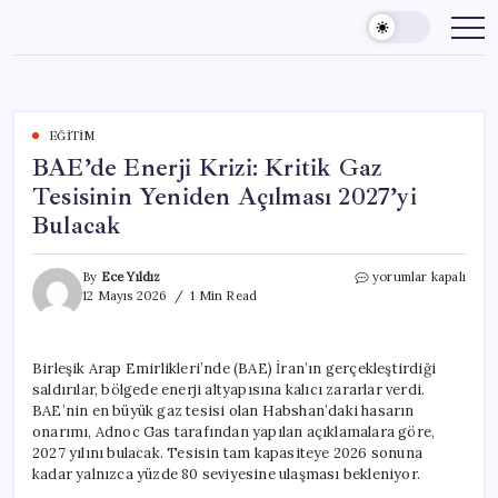
Skip
to
content
EĞITIM
BAE’de Enerji Krizi: Kritik Gaz
Tesisinin Yeniden Açılması 2027’yi
Bulacak
BAE’de
By
Ece Yıldız
yorumlar kapalı
Enerji
12 Mayıs 2026
1 Min Read
Krizi:
Kritik
Gaz
Birleşik Arap Emirlikleri’nde (BAE) İran’ın gerçekleştirdiği
Tesisinin
saldırılar, bölgede enerji altyapısına kalıcı zararlar verdi.
Yeniden
Açılması
BAE’nin en büyük gaz tesisi olan Habshan’daki hasarın
2027’yi
onarımı, Adnoc Gas tarafından yapılan açıklamalara göre,
Bulacak
2027 yılını bulacak. Tesisin tam kapasiteye 2026 sonuna
için
kadar yalnızca yüzde 80 seviyesine ulaşması bekleniyor.