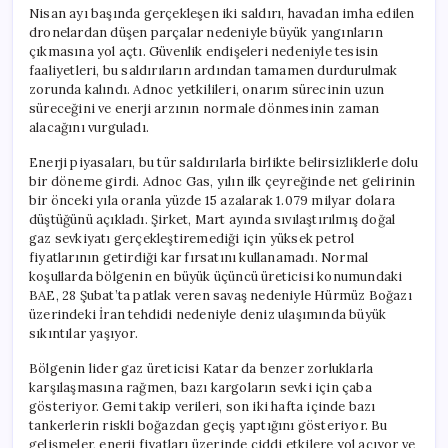
Nisan ayı başında gerçekleşen iki saldırı, havadan imha edilen
dronelardan düşen parçalar nedeniyle büyük yangınların
çıkmasına yol açtı. Güvenlik endişeleri nedeniyle tesisin
faaliyetleri, bu saldırıların ardından tamamen durdurulmak
zorunda kalındı. Adnoc yetkilileri, onarım sürecinin uzun
süreceğini ve enerji arzının normale dönmesinin zaman
alacağını vurguladı.
Enerji piyasaları, bu tür saldırılarla birlikte belirsizliklerle dolu
bir döneme girdi. Adnoc Gas, yılın ilk çeyreğinde net gelirinin
bir önceki yıla oranla yüzde 15 azalarak 1.079 milyar dolara
düştüğünü açıkladı. Şirket, Mart ayında sıvılaştırılmış doğal
gaz sevkiyatı gerçekleştiremediği için yüksek petrol
fiyatlarının getirdiği kar fırsatını kullanamadı. Normal
koşullarda bölgenin en büyük üçüncü üreticisi konumundaki
BAE, 28 Şubat’ta patlak veren savaş nedeniyle Hürmüz Boğazı
üzerindeki İran tehdidi nedeniyle deniz ulaşımında büyük
sıkıntılar yaşıyor.
Bölgenin lider gaz üreticisi Katar da benzer zorluklarla
karşılaşmasına rağmen, bazı kargoların sevki için çaba
gösteriyor. Gemi takip verileri, son iki hafta içinde bazı
tankerlerin riskli boğazdan geçiş yaptığını gösteriyor. Bu
gelişmeler, enerji fiyatları üzerinde ciddi etkilere yol açıyor ve