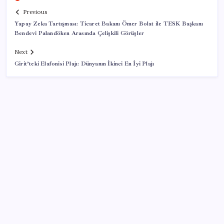
Previous
Yapay Zeka Tartışması: Ticaret Bakanı Ömer Bolat ile TESK Başkanı
Bendevi Palandöken Arasında Çelişkili Görüşler
Next
Girit’teki Elafonisi Plajı: Dünyanın İkinci En İyi Plajı
SON YAZILAR
Konutlar Ekim 2026’da tamam
İş Bankası’nda üst yönetim değişikliği