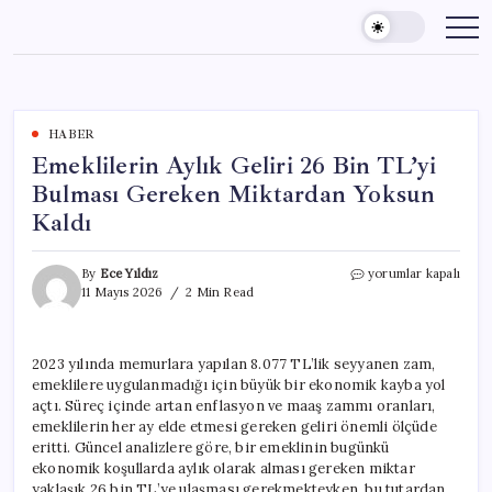
Skip
to
content
HABER
Emeklilerin Aylık Geliri 26 Bin TL’yi
Bulması Gereken Miktardan Yoksun
Kaldı
Emeklilerin
By
Ece Yıldız
yorumlar kapalı
Aylık
11 Mayıs 2026
2 Min Read
Geliri
26
Bin
2023 yılında memurlara yapılan 8.077 TL’lik seyyanen zam,
TL’yi
emeklilere uygulanmadığı için büyük bir ekonomik kayba yol
Bulması
Gereken
açtı. Süreç içinde artan enflasyon ve maaş zammı oranları,
Miktardan
emeklilerin her ay elde etmesi gereken geliri önemli ölçüde
Yoksun
eritti. Güncel analizlere göre, bir emeklinin bugünkü
Kaldı
ekonomik koşullarda aylık olarak alması gereken miktar
için
yaklaşık 26 bin TL’ye ulaşması gerekmekteyken, bu tutardan