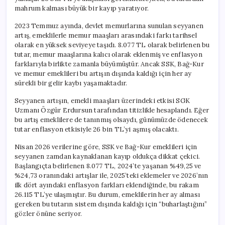
mahrum kalması büyük bir kayıp yaratıyor.
2023 Temmuz ayında, devlet memurlarına sunulan seyyanen
artış, emeklilerle memur maaşları arasındaki farkı tarihsel
olarak en yüksek seviyeye taşıdı. 8.077 TL olarak belirlenen bu
tutar, memur maaşlarına kalıcı olarak eklenmiş ve enflasyon
farklarıyla birlikte zamanla büyümüştür. Ancak SSK, Bağ-Kur
ve memur emeklileri bu artışın dışında kaldığı için her ay
sürekli bir gelir kaybı yaşamaktadır.
Seyyanen artışın, emekli maaşları üzerindeki etkisi SGK
Uzmanı Özgür Erdursun tarafından titizlikle hesaplandı. Eğer
bu artış emeklilere de tanınmış olsaydı, günümüzde ödenecek
tutar enflasyon etkisiyle 26 bin TL’yi aşmış olacaktı.
Nisan 2026 verilerine göre, SSK ve Bağ-Kur emeklileri için
seyyanen zamdan kaynaklanan kayıp oldukça dikkat çekici.
Başlangıçta belirlenen 8.077 TL, 2024’te yaşanan %49,25 ve
%24,73 oranındaki artışlar ile, 2025’teki eklemeler ve 2026’nın
ilk dört ayındaki enflasyon farkları eklendiğinde, bu rakam
26.115 TL’ye ulaşmıştır. Bu durum, emeklilerin her ay alması
gereken bu tutarın sistem dışında kaldığı için “buharlaştığını”
gözler önüne seriyor.