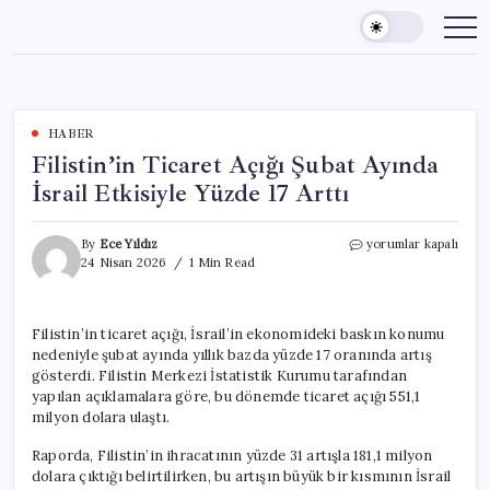
Skip
to
content
HABER
Filistin’in Ticaret Açığı Şubat Ayında
İsrail Etkisiyle Yüzde 17 Arttı
Filistin’in
By
Ece Yıldız
yorumlar kapalı
Ticaret
24 Nisan 2026
1 Min Read
Açığı
Şubat
Ayında
Filistin’in ticaret açığı, İsrail’in ekonomideki baskın konumu
İsrail
nedeniyle şubat ayında yıllık bazda yüzde 17 oranında artış
Etkisiyle
Yüzde
gösterdi. Filistin Merkezi İstatistik Kurumu tarafından
17
yapılan açıklamalara göre, bu dönemde ticaret açığı 551,1
Arttı
milyon dolara ulaştı.
için
Raporda, Filistin’in ihracatının yüzde 31 artışla 181,1 milyon
dolara çıktığı belirtilirken, bu artışın büyük bir kısmının İsrail