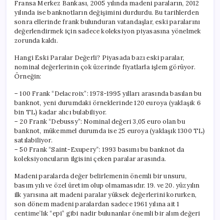
Fransa Merkez Bankası, 2005 yılında madeni paraların, 2012
yılında ise banknotların değişimini durdurdu. Bu tarihlerden
sonra ellerinde frank bulunduran vatandaşlar, eski paralarını
değerlendirmek için sadece koleksiyon piyasasına yönelmek
zorunda kaldı.
Hangi Eski Paralar Değerli? Piyasada bazı eski paralar,
nominal değerlerinin çok üzerinde fiyatlarla işlem görüyor.
Örneğin:
– 100 Frank “Delacroix”: 1978-1995 yılları arasında basılan bu
banknot, yeni durumdaki örneklerinde 120 euroya (yaklaşık 6
bin TL) kadar alıcı bulabiliyor.
– 20 Frank “Debussy”: Nominal değeri 3,05 euro olan bu
banknot, mükemmel durumda ise 25 euroya (yaklaşık 1300 TL)
satılabiliyor.
– 50 Frank “Saint-Exupery”: 1993 basımı bu banknot da
koleksiyoncuların ilgisini çeken paralar arasında.
Madeni paralarda değer belirlemenin önemli bir unsuru,
basım yılı ve özel üretim olup olmamasıdır. 19. ve 20. yüzyılın
ilk yarısına ait madeni paralar yüksek değerlerini korurken,
son dönem madeni paralardan sadece 1961 yılına ait 1
centime’lık “epi” gibi nadir bulunanlar önemli bir alım değeri