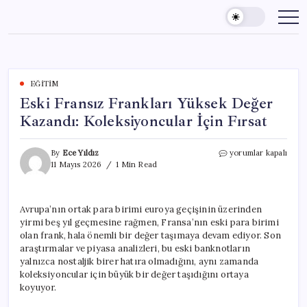
Skip
to
content
EĞITIM
Eski Fransız Frankları Yüksek Değer
Kazandı: Koleksiyoncular İçin Fırsat
Eski
By
Ece Yıldız
yorumlar kapalı
Fransız
11 Mayıs 2026
1 Min Read
Frankları
Yüksek
Değer
Avrupa’nın ortak para birimi euroya geçişinin üzerinden
Kazandı:
yirmi beş yıl geçmesine rağmen, Fransa’nın eski para birimi
Koleksiyoncular
İçin
olan frank, hala önemli bir değer taşımaya devam ediyor. Son
Fırsat
araştırmalar ve piyasa analizleri, bu eski banknotların
için
yalnızca nostaljik birer hatıra olmadığını, aynı zamanda
koleksiyoncular için büyük bir değer taşıdığını ortaya
koyuyor.