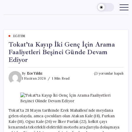
Skip
to
content
EĞITIM
Tokat’ta Kayıp İki Genç İçin Arama
Faaliyetleri Beşinci Günde Devam
Ediyor
Tokat’ta
By
Ece Yıldız
yorumlar kapalı
Kayıp
1 Haziran 2026
1 Min Read
İki
Genç
İçin
Arama
Faaliyetleri
Beşinci
Tokat’ta 28 Mayıs tarihinde Erek Mahallesi’nde meydana
Günde
gelen olayda, amca çocukları olan Atakan Kale (18), Furkan
Devam
Kale (18), Oğuz Kale (26) ve İlker Parlak (22), kelkit çayı
Ediyor
kenarında tekerlekli elektrikli motorlu araçlarıyla dolaşmaya
için