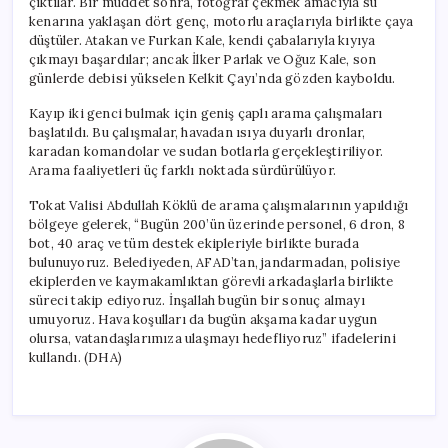
çıktılar. Bir müddet sonra, fotoğraf çekmek amacıyla su
kenarına yaklaşan dört genç, motorlu araçlarıyla birlikte çaya
düştüler. Atakan ve Furkan Kale, kendi çabalarıyla kıyıya
çıkmayı başardılar; ancak İlker Parlak ve Oğuz Kale, son
günlerde debisi yükselen Kelkit Çayı’nda gözden kayboldu.
Kayıp iki genci bulmak için geniş çaplı arama çalışmaları
başlatıldı. Bu çalışmalar, havadan ısıya duyarlı dronlar,
karadan komandolar ve sudan botlarla gerçekleştiriliyor.
Arama faaliyetleri üç farklı noktada sürdürülüyor.
Tokat Valisi Abdullah Köklü de arama çalışmalarının yapıldığı
bölgeye gelerek, “Bugün 200’ün üzerinde personel, 6 dron, 8
bot, 40 araç ve tüm destek ekipleriyle birlikte burada
bulunuyoruz. Belediyeden, AFAD’tan, jandarmadan, polisiye
ekiplerden ve kaymakamlıktan görevli arkadaşlarla birlikte
süreci takip ediyoruz. İnşallah bugün bir sonuç almayı
umuyoruz. Hava koşulları da bugün akşama kadar uygun
olursa, vatandaşlarımıza ulaşmayı hedefliyoruz” ifadelerini
kullandı. (DHA)