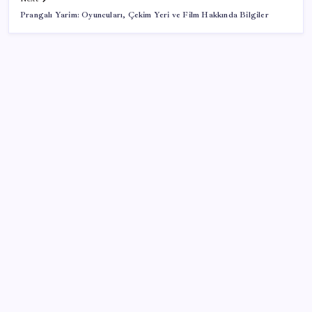
Prangalı Yarim: Oyuncuları, Çekim Yeri ve Film Hakkında Bilgiler
SON YAZILAR
Konutlar Ekim 2026’da tamam
İş Bankası’nda üst yönetim değişikliği
Mahkemeden Beyaz Saray’daki balo salonu projesine
durdurma kararı
Huawei Nova 16 SE 8500mAh Batarya ve Uydu
Bağlantısı ile Tanıtıldı