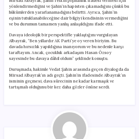
Mirsad Albayrak, Şahin’i etkin pişmanlık ifadesi vermesi için
yönlendirmediğini ve Şahin’in hapisten çıkamadığını çünkü bu
hükümlerden yararlanamadığını belirtti. Ayrıca, Şahin’in
eşinin tutuklanabileceğine dair bilgiyi kendisinin vermediğini
ve bu durumun tamamen yanlış anlaşıldığını ifade etti.
Davaya ideolojik bir perspektifle yaklaştığını vurgulayan
Albayrak, “Ben yıllardır AK Parti’ye oy veren biriyim. Bu
davada hırsızlık yapıldığına inanıyorum ve bu nedenle karşı
taraftayım. Ancak, çocukluk arkadaşım Hasan Özsoy
sayesinde bu davaya dâhil oldum” şeklinde konuştu.
Duruşmada, hakimle Vedat Şahin arasında geçen diyalogda da
Mirsad Albayrak’ın adı geçti. Şahin’in ifadesinde Albayrak’ın
isminin geçmesi, dava sürecinin ne kadar karmaşık ve
tartışmalı olduğunu bir kez daha gözler önüne serdi.