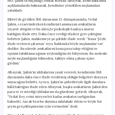
etti. Şahin’in suçladığı Avukat Mirsad Albayrak, konu hakkında
açıklamalarda bulunarak, kendisine yöneltilen suçlamaları
yalanladı.
Silivri’de görülen İBB davasının 13. duruşmasında, Vedat
Şahin, cezaevindeyken kendisini tanımayan avukatların
ziyaret ettiğini ve bu süreçte psikolojik baskıya maruz
kaldığını ifade etti. Daha önce verdiği ifadeyi geri çektiğini
belirten Şahin, mahkemeye şu şekilde ifade verdi: “Bana ‘Şöyle
ifade verirsen çıkarsın’ veya ‘hakkında böyle suçlamalar var’
dediler. Bu sürede avukatların bana para talep ettiğini ve
eşimin tutuklanacağının söylendiğini de biliyorum. Bu nedenle
neyle suçlandığımı bilmeden, tahliye olma çabası içine
girdim.”
Albayrak, Şahin’in iddialarına yanıt vererek, kendisinin İBB
davasında daha önce ifade verdirmiş olduğu belgeleri dosyaya
sunacağını belirtti. Ayrıca, Şahin’in şirketleriyle ilgili davalara
hâlâ baktığını ifade eden Albayrak, başka avukatların Şahin’den
para ve ev istediği iddialarını da gündeme getirdi. Albayrak,
“Vedat Bey, evini isteyen bir kadın avukatın varlığından
bahsetti. Ancak ben bu duruma müdahale ettim ve böyle bir
şeyin gerçekleşmesine izin vermedim” dedi.