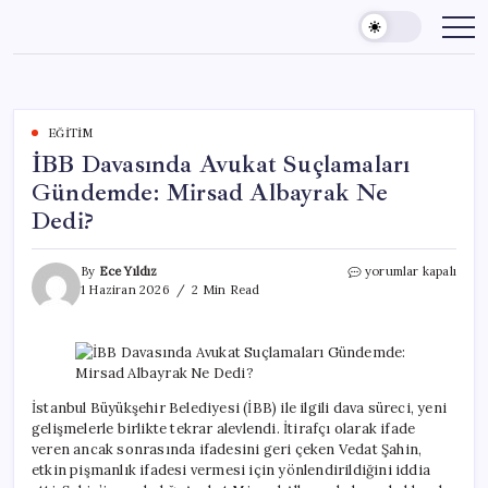
Skip
to
content
EĞITIM
İBB Davasında Avukat Suçlamaları
Gündemde: Mirsad Albayrak Ne
Dedi?
İBB
By
Ece Yıldız
yorumlar kapalı
Davasında
1 Haziran 2026
2 Min Read
Avukat
Suçlamaları
Gündemde:
Mirsad
Albayrak
Ne
İstanbul Büyükşehir Belediyesi (İBB) ile ilgili dava süreci, yeni
Dedi?
gelişmelerle birlikte tekrar alevlendi. İtirafçı olarak ifade
için
veren ancak sonrasında ifadesini geri çeken Vedat Şahin,
etkin pişmanlık ifadesi vermesi için yönlendirildiğini iddia