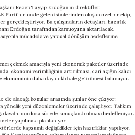
Reformlarla
şkanı Recep Tayyip Erdoğan’ın direktifleri
İlgili
 Parti’nin önde gelen isimlerinden oluşan özel bir ekip,
Son
 gerçekleştiriyor. Bu çalışmaların detayları, hazırlık
Gelişmeler
kanı Erdoğan tarafından kamuoyuna aktarılacak.
için
lasyonla mücadele ve yapısal dönüşüm hedeflerine
ımcı çekmek amacıyla yeni ekonomik paketler üzerinde
da, ekonomi verimliliğinin artırılması, cari açığın kalıcı
e ekonominin daha dayanıklı hale getirilmesi bulunuyor.
 ele alacağı konular arasında şunlar öne çıkıyor:
a yönelik yeni düzenlemeler üzerinde çalışılıyor. Tahkim
iş davalarının kısa sürede sonuçlandırılması hedefleniyor.
meler yapılması planlanıyor.
örlerde kapsamlı değişiklikler için hazırlıklar yapılıyor.