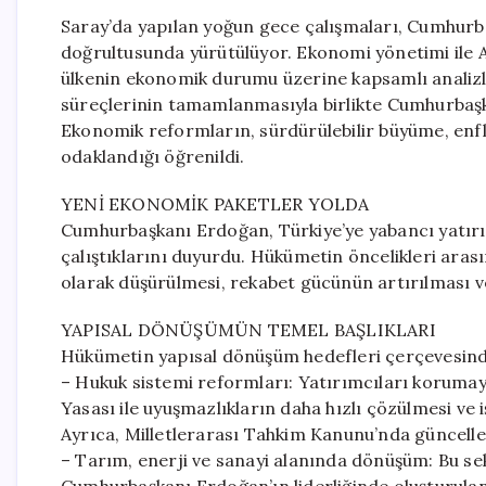
Saray’da yapılan yoğun gece çalışmaları, Cumhurba
doğrultusunda yürütülüyor. Ekonomi yönetimi ile AK
ülkenin ekonomik durumu üzerine kapsamlı analizler
süreçlerinin tamamlanmasıyla birlikte Cumhurbaş
Ekonomik reformların, sürdürülebilir büyüme, enf
odaklandığı öğrenildi.
YENİ EKONOMİK PAKETLER YOLDA
Cumhurbaşkanı Erdoğan, Türkiye’ye yabancı yatır
çalıştıklarını duyurdu. Hükümetin öncelikleri arasın
olarak düşürülmesi, rekabet gücünün artırılması v
YAPISAL DÖNÜŞÜMÜN TEMEL BAŞLIKLARI
Hükümetin yapısal dönüşüm hedefleri çerçevesinde
– Hukuk sistemi reformları: Yatırımcıları korumay
Yasası ile uyuşmazlıkların daha hızlı çözülmesi ve 
Ayrıca, Milletlerarası Tahkim Kanunu’nda güncelle
– Tarım, enerji ve sanayi alanında dönüşüm: Bu sekt