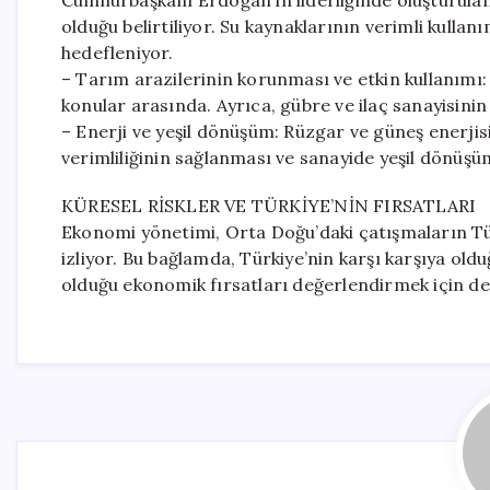
Cumhurbaşkanı Erdoğan’ın liderliğinde oluşturul
olduğu belirtiliyor. Su kaynaklarının verimli kullan
hedefleniyor.
– Tarım arazilerinin korunması ve etkin kullanımı:
konular arasında. Ayrıca, gübre ve ilaç sanayisinin 
– Enerji ve yeşil dönüşüm: Rüzgar ve güneş enerjisi
verimliliğinin sağlanması ve sanayide yeşil dönüşü
KÜRESEL RİSKLER VE TÜRKİYE’NİN FIRSATLARI
Ekonomi yönetimi, Orta Doğu’daki çatışmaların Tür
izliyor. Bu bağlamda, Türkiye’nin karşı karşıya old
olduğu ekonomik fırsatları değerlendirmek için de