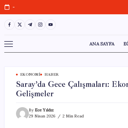
Skip
-
to
content
https://www.facebook.com/
https://twitter.com/
https://t.me/
https://www.instagram.com/
https://youtube.com/
ANA SAYFA
E
EKONOMI
HABER
Saray’da Gece Çalışmaları: Eko
Gelişmeler
By
Ece Yıldız
29 Nisan 2026
2 Min Read