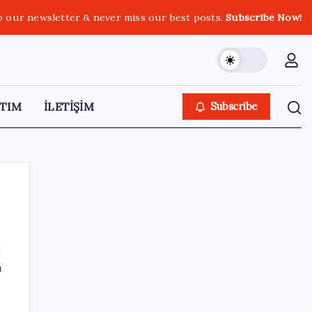
o our newsletter & never miss our best posts.
Subscribe Now!
TIM
İLETİŞİM
Subscribe
SON YAZILAR
ı
İş Bankası’nda üst yönetim değişikliği