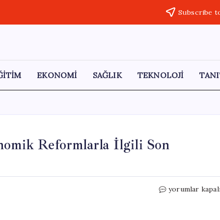
Subscribe t
ĞİTİM
EKONOMİ
SAĞLIK
TEKNOLOJİ
TANI
nomik Reformlarla İlgili Son
Saray’da
yorumlar kapal
Gece
Çalışmaları:
Ekonomik