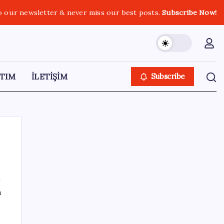
o our newsletter & never miss our best posts.
Subscribe Now!
TIM
İLETİŞİM
Subscribe
SON YAZILAR
ı
Konutlar Ekim 2026’da tamam