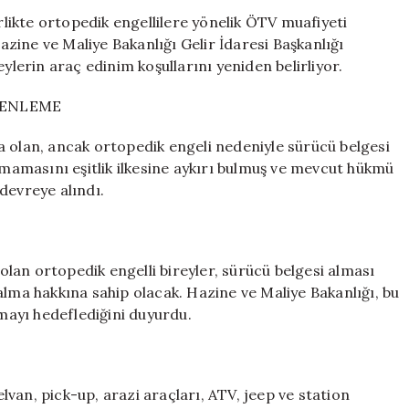
Yeni
ikte ortopedik engellilere yönelik ÖTV muafiyeti
Araç
zine ve Maliye Bakanlığı Gelir İdaresi Başkanlığı
Listesi
ylerin araç edinim koşullarını yeniden belirliyor.
Resmi
Gazete’de
ZENLEME
Yayınlandı
için
a olan, ancak ortopedik engeli nedeniyle sürücü belgesi
amasını eşitlik ilkesine aykırı bulmuş ve mevcut hükmü
devreye alındı.
lan ortopedik engelli bireyler, sürücü belgesi alması
a hakkına sahip olacak. Hazine ve Maliye Bakanlığı, bu
rmayı hedeflediğini duyurdu.
van, pick-up, arazi araçları, ATV, jeep ve station