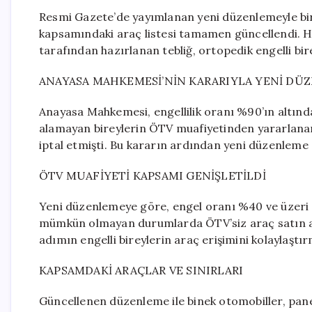
Resmi Gazete’de yayımlanan yeni düzenlemeyle birl
kapsamındaki araç listesi tamamen güncellendi. Ha
tarafından hazırlanan tebliğ, ortopedik engelli bire
ANAYASA MAHKEMESİ’NİN KARARIYLA YENİ DÜ
Anayasa Mahkemesi, engellilik oranı %90’ın altınd
alamayan bireylerin ÖTV muafiyetinden yararlanam
iptal etmişti. Bu kararın ardından yeni düzenleme 
ÖTV MUAFİYETİ KAPSAMI GENİŞLETİLDİ
Yeni düzenlemeye göre, engel oranı %40 ve üzeri o
mümkün olmayan durumlarda ÖTV’siz araç satın alm
adımın engelli bireylerin araç erişimini kolaylaştı
KAPSAMDAKİ ARAÇLAR VE SINIRLARI
Güncellenen düzenleme ile binek otomobiller, panel