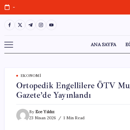
Skip
-
to
content
https://www.facebook.com/
https://twitter.com/
https://t.me/
https://www.instagram.com/
https://youtube.com/
ANA SAYFA
E
EKONOMI
Ortopedik Engellilere ÖTV Muaf
Gazete’de Yayınlandı
By
Ece Yıldız
23 Nisan 2026
1 Min Read