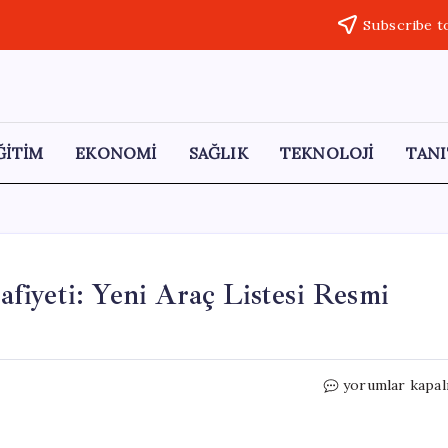
Subscribe t
ĞİTİM
EKONOMİ
SAĞLIK
TEKNOLOJİ
TANI
iyeti: Yeni Araç Listesi Resmi
Ortopedik
yorumlar kapal
Engellilere
ÖTV
Muafiyeti: