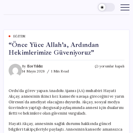
Skip
to
content
EĞITIM
“Önce Yüce Allah’a, Ardından
Hekimlerimize Güveniyoruz”
“Önce
By
Ece Yıldız
yorumlar kapalı
Yüce
14 Mayıs 2026
1 Min Read
Allah’a,
Ardından
Hekimlerimize
Ordu’da görev yapan Anadolu Ajansı (AA) muhabiri Hayati
Güveniyoruz”
Akçay, annesinin ikinci kez kanserle savaşa gireceğini ve yarın
için
Giresun’da ameliyat olacağını duyurdu. Akçay, sosyal medya
üzerinden yaptığı duygusal paylaşımında annesi için dualarını
iletti ve hekimlere olan güvenini vurguladı.
Hayati Akçay, annesinin sağlık durumu hakkında güncel
bilgileri takipçileriyle paylaştı. Annesinin kanserle amansızca