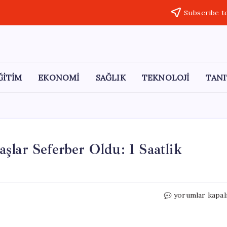
Subscribe t
ĞİTİM
EKONOMİ
SAĞLIK
TEKNOLOJİ
TANI
şlar Seferber Oldu: 1 Saatlik
Kurbanlık
yorumlar kapal
Koyun
Kaçtı,
Vatandaşlar