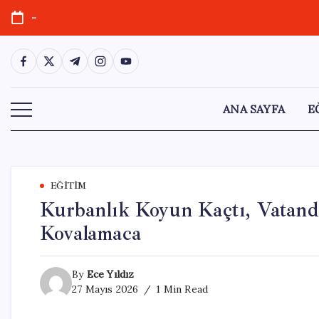
Skip
-
to
content
https://www.facebook.com/
https://twitter.com/
https://t.me/
https://www.instagram.com/
https://youtube.com/
ANA SAYFA
E
EĞITIM
Kurbanlık Koyun Kaçtı, Vatanda
Kovalamaca
By
Ece Yıldız
27 Mayıs 2026
1 Min Read