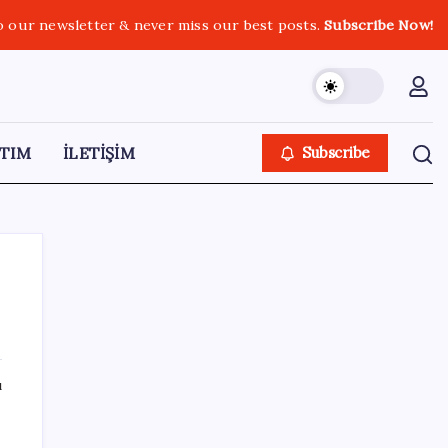
o our newsletter & never miss our best posts.
Subscribe Now!
TIM
İLETİŞİM
Subscribe
SON YAZILAR
ı
Steam Oyuncuları 16 GB VRAM Kapasiteli
Ekran Kartlarına Yöneliyor