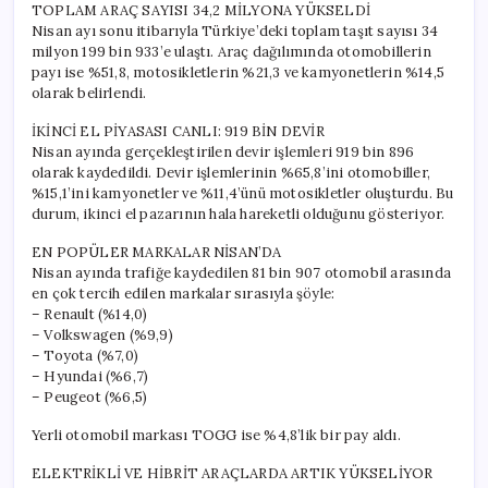
TOPLAM ARAÇ SAYISI 34,2 MİLYONA YÜKSELDİ
Nisan ayı sonu itibarıyla Türkiye’deki toplam taşıt sayısı 34
milyon 199 bin 933’e ulaştı. Araç dağılımında otomobillerin
payı ise %51,8, motosikletlerin %21,3 ve kamyonetlerin %14,5
olarak belirlendi.
İKİNCİ EL PİYASASI CANLI: 919 BİN DEVİR
Nisan ayında gerçekleştirilen devir işlemleri 919 bin 896
olarak kaydedildi. Devir işlemlerinin %65,8’ini otomobiller,
%15,1’ini kamyonetler ve %11,4’ünü motosikletler oluşturdu. Bu
durum, ikinci el pazarının hala hareketli olduğunu gösteriyor.
EN POPÜLER MARKALAR NİSAN’DA
Nisan ayında trafiğe kaydedilen 81 bin 907 otomobil arasında
en çok tercih edilen markalar sırasıyla şöyle:
– Renault (%14,0)
– Volkswagen (%9,9)
– Toyota (%7,0)
– Hyundai (%6,7)
– Peugeot (%6,5)
Yerli otomobil markası TOGG ise %4,8’lik bir pay aldı.
ELEKTRİKLİ VE HİBRİT ARAÇLARDA ARTIK YÜKSELİYOR