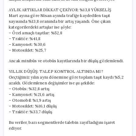
için
AYLIK ARTIKLAR DİKKAT ÇEKİYOR: %13,8 YÜKSELİŞ
Mart ayına göre Nisan ayında trafiğe kaydedilen taşıt
sayısında %13,8 oranında bir artış yaşandı. Öne çıkan
kategorilerdeki artışlar ise şöyle:
– Özel amaçlı taşıtlar: %52,8
– Traktör: %41,8
– Kamyonet: %30,6
– Motosiklet: %25,7
Ancak minibüs ve otobüs kayıtlarında bir düşüş gözlemlendi.
YILLIK DÜŞÜŞ: TALEP KONTROL ALTINDA MI?
Geçtiğimiz yılın aynı dönemine göre toplam taşıt kaydı %5,2
azaldı. Gözlemlenen değişimler ise şu şekilde:
– Otobüs: %32,8 artış
– Kamyonet: %21,6 artış
– Otomobil: %1,9 artış
– Motosiklet: %16,1 düşüş
– Traktör: %33,7 düşüş
Bu veriler, bazı segmentlerde talebin zayıfladığını işaret
ediyor.