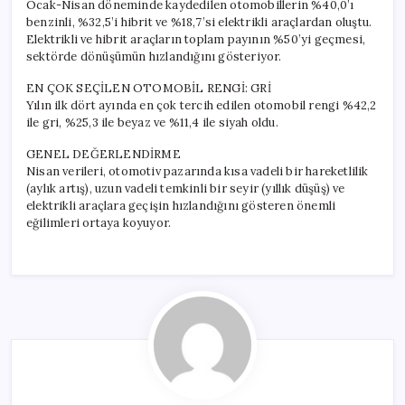
Ocak-Nisan döneminde kaydedilen otomobillerin %40,0’ı
benzinli, %32,5’i hibrit ve %18,7’si elektrikli araçlardan oluştu.
Elektrikli ve hibrit araçların toplam payının %50’yi geçmesi,
sektörde dönüşümün hızlandığını gösteriyor.
EN ÇOK SEÇİLEN OTOMOBİL RENGİ: GRİ
Yılın ilk dört ayında en çok tercih edilen otomobil rengi %42,2
ile gri, %25,3 ile beyaz ve %11,4 ile siyah oldu.
GENEL DEĞERLENDİRME
Nisan verileri, otomotiv pazarında kısa vadeli bir hareketlilik
(aylık artış), uzun vadeli temkinli bir seyir (yıllık düşüş) ve
elektrikli araçlara geçişin hızlandığını gösteren önemli
eğilimleri ortaya koyuyor.