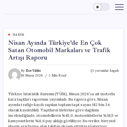
Skip
to
content
HABER
Nisan Ayında Türkiye’de En Çok
Satan Otomobil Markaları ve Trafik
Artışı Raporu
Nisan
By
Ece Yıldız
yorumlar kapalı
Ayında
18 Mayıs 2026
2 Min Read
Türkiye’de
En
Çok
Türkiye İstatistik Kurumu (TÜİK), Nisan 2026’ya ait motorlu
Satan
kara taşıtları raporunu yayımladı. Bu rapora göre, Nisan
Otomobil
Markaları
ayında trafiğe kaydı yapılan toplam taşıt sayısı 182 bin 34
ve
olarak kaydedildi. Taşıtların türlerine göre dağılımı
Trafik
incelendiğinde, otomobillerin %45,0, motosikletlerin %38,5 ve
Artışı
kamyonetlerin %11,6 pay aldığı görülüyor. Bu veriler, bireysel
Raporu
ulaşım araçlarına olan talebin devam ettiğini gösteriyor.