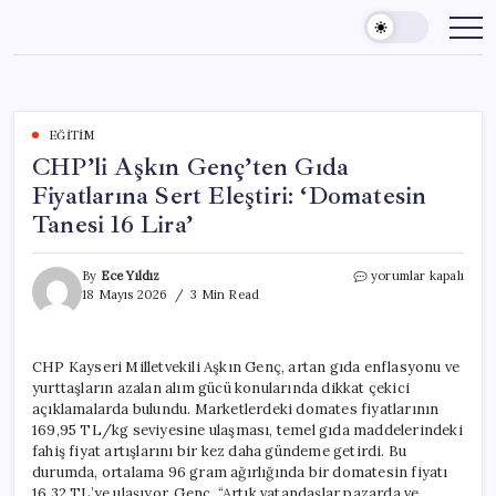
Skip
to
content
EĞITIM
CHP’li Aşkın Genç’ten Gıda
Fiyatlarına Sert Eleştiri: ‘Domatesin
Tanesi 16 Lira’
CHP’li
By
Ece Yıldız
yorumlar kapalı
Aşkın
18 Mayıs 2026
3 Min Read
Genç’ten
Gıda
Fiyatlarına
CHP Kayseri Milletvekili Aşkın Genç, artan gıda enflasyonu ve
Sert
yurttaşların azalan alım gücü konularında dikkat çekici
Eleştiri:
‘Domatesin
açıklamalarda bulundu. Marketlerdeki domates fiyatlarının
Tanesi
169,95 TL/kg seviyesine ulaşması, temel gıda maddelerindeki
16
fahiş fiyat artışlarını bir kez daha gündeme getirdi. Bu
Lira’
durumda, ortalama 96 gram ağırlığında bir domatesin fiyatı
için
16,32 TL’ye ulaşıyor. Genç, “Artık vatandaşlar pazarda ve