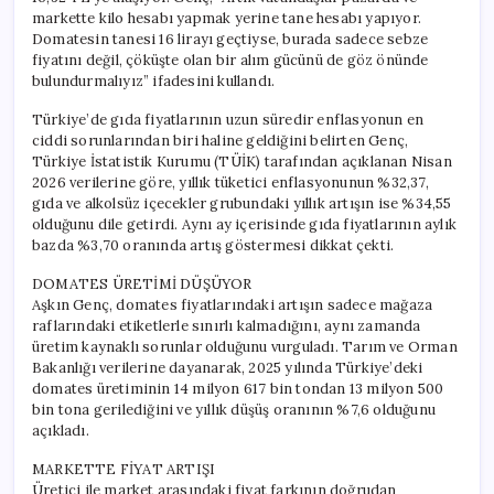
markette kilo hesabı yapmak yerine tane hesabı yapıyor.
Domatesin tanesi 16 lirayı geçtiyse, burada sadece sebze
fiyatını değil, çöküşte olan bir alım gücünü de göz önünde
bulundurmalıyız” ifadesini kullandı.
Türkiye’de gıda fiyatlarının uzun süredir enflasyonun en
ciddi sorunlarından biri haline geldiğini belirten Genç,
Türkiye İstatistik Kurumu (TÜİK) tarafından açıklanan Nisan
2026 verilerine göre, yıllık tüketici enflasyonunun %32,37,
gıda ve alkolsüz içecekler grubundaki yıllık artışın ise %34,55
olduğunu dile getirdi. Aynı ay içerisinde gıda fiyatlarının aylık
bazda %3,70 oranında artış göstermesi dikkat çekti.
DOMATES ÜRETİMİ DÜŞÜYOR
Aşkın Genç, domates fiyatlarındaki artışın sadece mağaza
raflarındaki etiketlerle sınırlı kalmadığını, aynı zamanda
üretim kaynaklı sorunlar olduğunu vurguladı. Tarım ve Orman
Bakanlığı verilerine dayanarak, 2025 yılında Türkiye’deki
domates üretiminin 14 milyon 617 bin tondan 13 milyon 500
bin tona gerilediğini ve yıllık düşüş oranının %7,6 olduğunu
açıkladı.
MARKETTE FİYAT ARTIŞI
Üretici ile market arasındaki fiyat farkının doğrudan