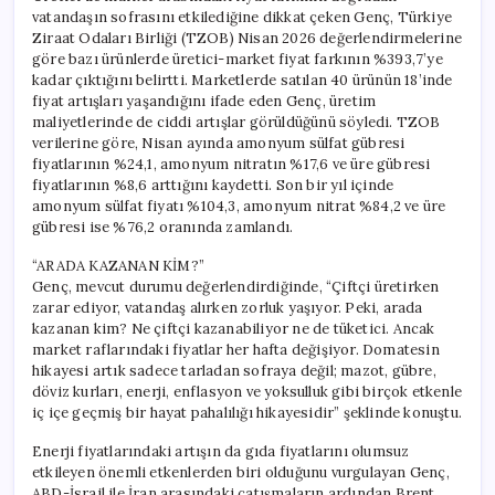
vatandaşın sofrasını etkilediğine dikkat çeken Genç, Türkiye
Ziraat Odaları Birliği (TZOB) Nisan 2026 değerlendirmelerine
göre bazı ürünlerde üretici-market fiyat farkının %393,7’ye
kadar çıktığını belirtti. Marketlerde satılan 40 ürünün 18’inde
fiyat artışları yaşandığını ifade eden Genç, üretim
maliyetlerinde de ciddi artışlar görüldüğünü söyledi. TZOB
verilerine göre, Nisan ayında amonyum sülfat gübresi
fiyatlarının %24,1, amonyum nitratın %17,6 ve üre gübresi
fiyatlarının %8,6 arttığını kaydetti. Son bir yıl içinde
amonyum sülfat fiyatı %104,3, amonyum nitrat %84,2 ve üre
gübresi ise %76,2 oranında zamlandı.
“ARADA KAZANAN KİM?”
Genç, mevcut durumu değerlendirdiğinde, “Çiftçi üretirken
zarar ediyor, vatandaş alırken zorluk yaşıyor. Peki, arada
kazanan kim? Ne çiftçi kazanabiliyor ne de tüketici. Ancak
market raflarındaki fiyatlar her hafta değişiyor. Domatesin
hikayesi artık sadece tarladan sofraya değil; mazot, gübre,
döviz kurları, enerji, enflasyon ve yoksulluk gibi birçok etkenle
iç içe geçmiş bir hayat pahalılığı hikayesidir” şeklinde konuştu.
Enerji fiyatlarındaki artışın da gıda fiyatlarını olumsuz
etkileyen önemli etkenlerden biri olduğunu vurgulayan Genç,
ABD-İsrail ile İran arasındaki çatışmaların ardından Brent