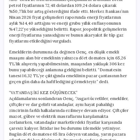
petrol fiyatlarının 72,48 dolardan 109,24 dolara çıkarak
%50,7’lik bir artış gösterdiğini ifade etti. Merkez Bankası’nın
Nisan 2026 fiyat gelişmeleri raporunda enerji fiyatlarının
aylık %14,40 arttığını ve enerji grubu yıllık enflasyonunun
%47,22’ye yükseldiğini belirtti. Rapor, jeopolitik gelişmelerin
enerji fiyatlarına yansıdığını ve bunun akaryakıt ile tüp gaz
fiyatlarını etkilediğini vurguladı.
Emeklilerin durumuna da değinen Genç, en düşük emekli
maaşını alan bir emeklinin yalnızca dört domates için 65,26
TL’lik alışveriş yapabilmesinin, maaşından yaklaşık 306 kez
bunu yapabileceği anlamına geldiğini belirtti. “Domatesin
tanesi 16,32 TL’ye çıktığında emeklinin pazar çantasının her
geçen gün daha da hafiflediğini görmekteyiz” dedi.
“VATANDAŞ İKİ KEZ DÜŞÜNECEK”
Açıklamalarını sonlandıran Genç, “Asgari ücretliler, emekliler,
çiftçiler ve dar gelirli vatandaşlar, aynı hayat pahalılığı
zincirinin farklı halkalarında ezilmeye devam ediyor. Çiftçiler
mazot, gübre ve elektrik masraflarını karşılamakta
zorlanırken, vatandaşlar marketlerdeki fiyatlar karşısında
çaresiz kalıyor. İktidar ise bu durumu izlemekle yetiniyor.
Bugün dört domatese 65 lira ödeyen vatandaş, yarın pazara