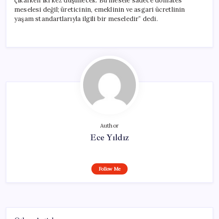
çıkarken iki kez düşünecek. Bu mesele sadece domates
meselesi değil; üreticinin, emeklinin ve asgari ücretlinin
yaşam standartlarıyla ilgili bir meseledir” dedi.
Author
Ece Yıldız
Follow Me