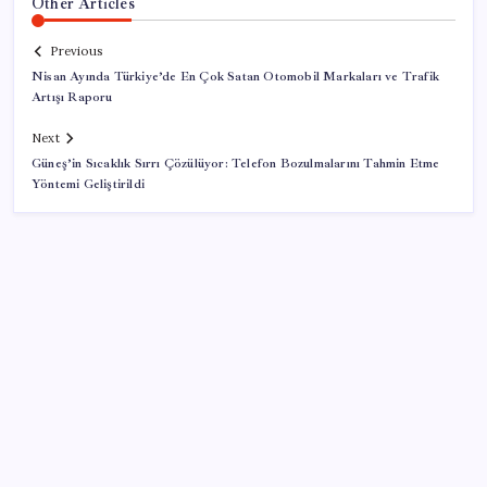
Other Articles
Previous
Nisan Ayında Türkiye’de En Çok Satan Otomobil Markaları ve Trafik
Artışı Raporu
Next
Güneş’in Sıcaklık Sırrı Çözülüyor: Telefon Bozulmalarını Tahmin Etme
Yöntemi Geliştirildi
SON YAZILAR
Konutlar Ekim 2026’da tamam