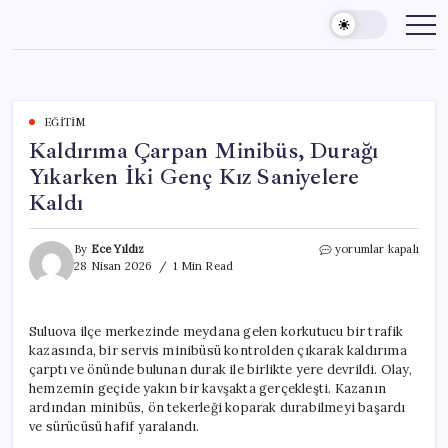
Skip
to
content
EĞITIM
Kaldırıma Çarpan Minibüs, Durağı
Yıkarken İki Genç Kız Saniyelere
Kaldı
Kaldırıma
By
Ece Yıldız
yorumlar kapalı
Çarpan
28 Nisan 2026
1 Min Read
Minibüs,
Durağı
Yıkarken
Suluova ilçe merkezinde meydana gelen korkutucu bir trafik
İki
kazasında, bir servis minibüsü kontrolden çıkarak kaldırıma
Genç
Kız
çarptı ve önünde bulunan durak ile birlikte yere devrildi. Olay,
Saniyelere
hemzemin geçide yakın bir kavşakta gerçekleşti. Kazanın
Kaldı
ardından minibüs, ön tekerleği koparak durabilmeyi başardı
için
ve sürücüsü hafif yaralandı.