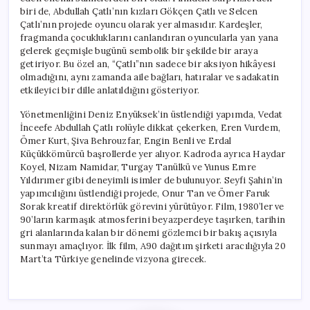
biri de, Abdullah Çatlı’nın kızları Gökçen Çatlı ve Selcen
Çatlı’nın projede oyuncu olarak yer almasıdır. Kardeşler,
fragmanda çocukluklarını canlandıran oyuncularla yan yana
gelerek geçmişle bugünü sembolik bir şekilde bir araya
getiriyor. Bu özel an, “Çatlı”nın sadece bir aksiyon hikâyesi
olmadığını, aynı zamanda aile bağları, hatıralar ve sadakatin
etkileyici bir dille anlatıldığını gösteriyor.
Yönetmenliğini Deniz Enyüksek’in üstlendiği yapımda, Vedat
İnceefe Abdullah Çatlı rolüyle dikkat çekerken, Eren Vurdem,
Ömer Kurt, Şiva Behrouzfar, Engin Benli ve Erdal
Küçükkömürcü başrollerde yer alıyor. Kadroda ayrıca Haydar
Koyel, Nizam Namidar, Turgay Tanülkü ve Yunus Emre
Yıldırımer gibi deneyimli isimler de bulunuyor. Seyfi Şahin’in
yapımcılığını üstlendiği projede, Onur Tan ve Ömer Faruk
Sorak kreatif direktörlük görevini yürütüyor. Film, 1980’ler ve
90’ların karmaşık atmosferini beyazperdeye taşırken, tarihin
gri alanlarında kalan bir dönemi gözlemci bir bakış açısıyla
sunmayı amaçlıyor. İlk film, A90 dağıtım şirketi aracılığıyla 20
Mart’ta Türkiye genelinde vizyona girecek.