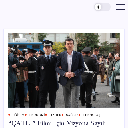
Skip
to
content
EĞITIM
EKONOMI
HABER
SAĞLIK
TEKNOLOJI
“ÇATLI” Filmi İçin Vizyona Sayılı