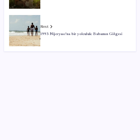
Next
1993 Nijeryası’na bir yolculuk: Babamın Gölgesi
SON YAZILAR
Bugünkü altın fiyatları 10 Ağustos: Gram ve çeyrek
altın kaç TL?