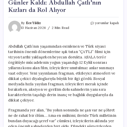
Günler Kaldı: Abdullah Çatlı’nın
Kızları da Rol Alıyor
“ÇATLI”
By
Ece Yıldız
yorumlar kapalı
Filmi
13 Haziran 2026
2 Min Read
İçin
Vizyona
Sayılı
Abdullah Çatlı’nın yaşamından esinlenen ve Türk siyasi
Günler
tarihinin önemli dönemlerine ışık tutan “ÇATLI” filmi için
Kaldı:
Abdullah
vizyon tarihi yaklaşırken heyecan dorukta. ASALA terör
Çatlı’nın
örgütüyle mücadelenin yoğun yaşandığı 12 Eylül sonrası
Kızları
yıllarını konu alan film, izleyicilere unutulmaz anlar sunmayı
da
vaat ediyor. Yeni yayınlanan fragman, etkileyici atmosferi ve
Rol
dikkat çekici diyaloglarıyla büyük bir ilgi gördü. Sosyal
Alıyor
medyada hızla yayılan fragman, izleyicileri merak içinde
için
bırakırken, aksiyon ve gerilim dolu sahnelerin yanı sıra
karakterlerin taşıdığı derin inanç ve bağlılık duygularıyla da
dikkat çekiyor.
Fragmanda yer alan, “Bu yolun sonunda ne şan var ne şöhret
ne de rahat bir ölüm… Ama en mühimi, ileride Türk milletinin
bundan duyacağı şeref var” cümlesi, izleyicilerin aklında yer
eden önemli sahnelerden biri oldu. Filmdeki sürprizlerden