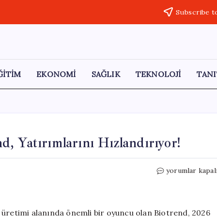
Subscribe t
ĞİTİM
EKONOMİ
SAĞLIK
TEKNOLOJİ
TANI
, Yatırımlarını Hızlandırıyor!
Atık
yorumlar kapal
Yönetiminde
Öncü
Biotrend,
Yatırımlarını
 üretimi alanında önemli bir oyuncu olan Biotrend, 2026