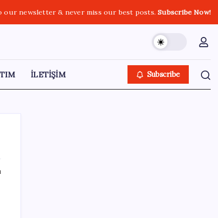
o our newsletter & never miss our best posts.
Subscribe Now!
TIM
İLETİŞİM
Subscribe
ı
SON YAZILAR
Konutlar Ekim 2026’da tamam