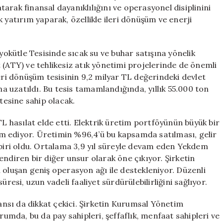
Hızlandırıyor!
atarak finansal dayanıklılığını ve operasyonel disiplinini
için
 yatırım yaparak, özellikle ileri dönüşüm ve enerji
iyokütle Tesisinde sıcak su ve buhar satışına yönelik
 (ATY) ve tehlikesiz atık yönetimi projelerinde de önemli
eri dönüşüm tesisinin 9,2 milyar TL değerindeki devlet
na uzatıldı. Bu tesis tamamlandığında, yıllık 55.000 ton
esine sahip olacak.
TL hasılat elde etti. Elektrik üretim portföyünün büyük bir
m ediyor. Üretimin %96,4’ü bu kapsamda satılması, gelir
iri oldu. Ortalama 3,9 yıl süreyle devam eden Yekdem
endiren bir diğer unsur olarak öne çıkıyor. Şirketin
 oluşan geniş operasyon ağı ile destekleniyor. Düzenli
resi, uzun vadeli faaliyet sürdürülebilirliğini sağlıyor.
nsı da dikkat çekici. Şirketin Kurumsal Yönetim
mda, bu da pay sahipleri, şeffaflık, menfaat sahipleri ve