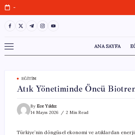
Skip
-
to
content
https://www.facebook.com/
https://twitter.com/
https://t.me/
https://www.instagram.com/
https://youtube.com/
ANA SAYFA
E
EĞITIM
Atık Yönetiminde Öncü Biotrend
By
Ece Yıldız
14 Mayıs 2026
2 Min Read
Türkiye’nin döngüsel ekonomi ve atıklardan enerji