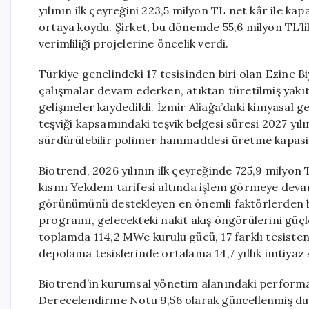
yılının ilk çeyreğini 223,5 milyon TL net kâr ile kap
ortaya koydu. Şirket, bu dönemde 55,6 milyon TL’lik
verimliliği projelerine öncelik verdi.
Türkiye genelindeki 17 tesisinden biri olan Ezine B
çalışmalar devam ederken, atıktan türetilmiş yakıt
gelişmeler kaydedildi. İzmir Aliağa’daki kimyasal g
teşviği kapsamındaki teşvik belgesi süresi 2027 yılı
sürdürülebilir polimer hammaddesi üretme kapasit
Biotrend, 2026 yılının ilk çeyreğinde 725,9 milyon 
kısmı Yekdem tarifesi altında işlem görmeye deva
görünümünü destekleyen en önemli faktörlerden b
programı, gelecekteki nakit akış öngörülerini güçl
toplamda 114,2 MWe kurulu gücü, 17 farklı tesisten
depolama tesislerinde ortalama 14,7 yıllık imtiyaz sü
Biotrend’in kurumsal yönetim alanındaki performa
Derecelendirme Notu 9,56 olarak güncellenmiş duru