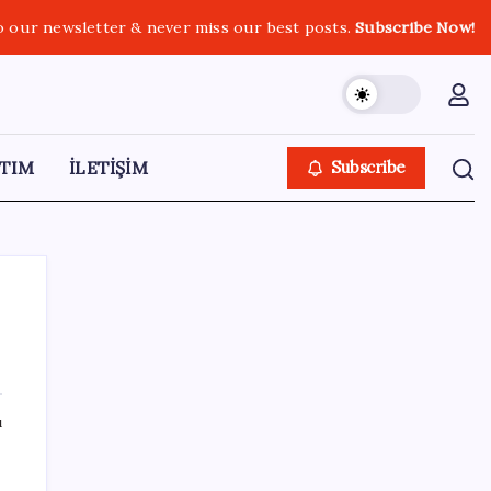
o our newsletter & never miss our best posts.
Subscribe Now!
TIM
İLETİŞİM
Subscribe
SON YAZILAR
ı
Bakan Yumaklı: İspanya’daki yangın
söndürme uçakları Türkiye’ye döndü