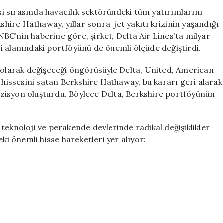
Ettiği
 sırasında havacılık sektöründeki tüm yatırımlarını
Havacılık
shire Hathaway, yıllar sonra, jet yakıtı krizinin yaşandığı
Sektörüne
C’nin haberine göre, şirket, Delta Air Lines’ta milyar
Geri
rji alanındaki portföyünü de önemli ölçüde değiştirdi.
Dönüyor:
Kriz
ı olarak değişeceği öngörüsüyle Delta, United, American
veya
k hissesini satan Berkshire Hathaway, bu kararı geri alarak
Fırsat
 pozisyon oluşturdu. Böylece Delta, Berkshire portföyünün
mı?
için
teknoloji ve perakende devlerinde radikal değişiklikler
ki önemli hisse hareketleri yer alıyor: