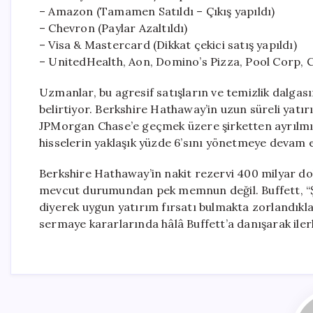
– Amazon (Tamamen Satıldı – Çıkış yapıldı)
– Chevron (Paylar Azaltıldı)
– Visa & Mastercard (Dikkat çekici satış yapıldı)
– UnitedHealth, Aon, Domino’s Pizza, Pool Corp,
Uzmanlar, bu agresif satışların ve temizlik dalgasın
belirtiyor. Berkshire Hathaway’in uzun süreli yat
JPMorgan Chase’e geçmek üzere şirketten ayrılmış
hisselerin yaklaşık yüzde 6’sını yönetmeye devam 
Berkshire Hathaway’in nakit rezervi 400 milyar do
mevcut durumundan pek memnun değil. Buffett, “Şu 
diyerek uygun yatırım fırsatı bulmakta zorlandıklar
sermaye kararlarında hâlâ Buffett’a danışarak ilerle