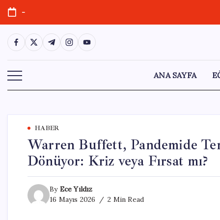
Skip
-
to
content
https://www.facebook.com/
https://twitter.com/
https://t.me/
https://www.instagram.com/
https://youtube.com/
ANA SAYFA
E
HABER
Warren Buffett, Pandemide Ter
Dönüyor: Kriz veya Fırsat mı?
By
Ece Yıldız
16 Mayıs 2026
2 Min Read