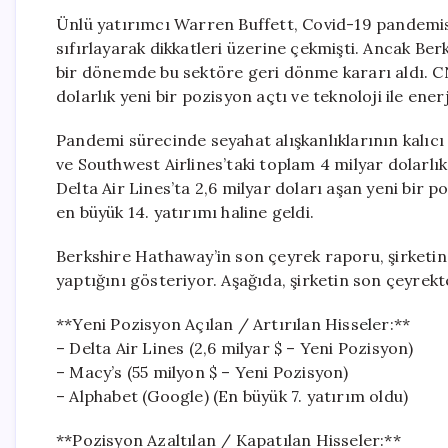
Ünlü yatırımcı Warren Buffett, Covid-19 pandemisi
sıfırlayarak dikkatleri üzerine çekmişti. Ancak Berk
bir dönemde bu sektöre geri dönme kararı aldı. CNB
dolarlık yeni bir pozisyon açtı ve teknoloji ile ene
Pandemi sürecinde seyahat alışkanlıklarının kalıc
ve Southwest Airlines’taki toplam 4 milyar dolarlı
Delta Air Lines’ta 2,6 milyar doları aşan yeni bir
en büyük 14. yatırımı haline geldi.
Berkshire Hathaway’in son çeyrek raporu, şirketin 
yaptığını gösteriyor. Aşağıda, şirketin son çeyrekte
**Yeni Pozisyon Açılan / Artırılan Hisseler:**
– Delta Air Lines (2,6 milyar $ – Yeni Pozisyon)
– Macy’s (55 milyon $ – Yeni Pozisyon)
– Alphabet (Google) (En büyük 7. yatırım oldu)
**Pozisyon Azaltılan / Kapatılan Hisseler:**