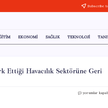
Subscribe t
ĞİTİM
EKONOMİ
SAĞLIK
TEKNOLOJİ
TANI
k Ettiği Havacılık Sektörüne Geri
Warren
yorumlar kapal
Buffett,
Pandemide
Terk