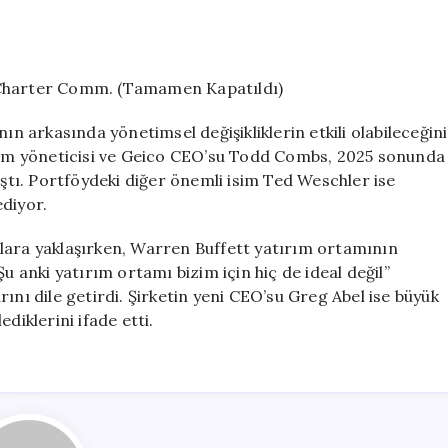
 Charter Comm. (Tamamen Kapatıldı)
ın arkasında yönetimsel değişikliklerin etkili olabileceğini
ırım yöneticisi ve Geico CEO’su Todd Combs, 2025 sonunda
tı. Portföydeki diğer önemli isim Ted Weschler ise
ediyor.
lara yaklaşırken, Warren Buffett yatırım ortamının
anki yatırım ortamı bizim için hiç de ideal değil”
ını dile getirdi. Şirketin yeni CEO’su Greg Abel ise büyük
diklerini ifade etti.