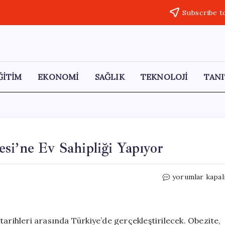
Subscribe t
ĞİTİM
EKONOMİ
SAĞLIK
TEKNOLOJİ
TANI
si’ne Ev Sahipliği Yapıyor
Türkiye,
yorumlar kapal
Avrupa
Obezite
Kongresi’ne
Ev
tarihleri arasında Türkiye’de gerçekleştirilecek. Obezite,