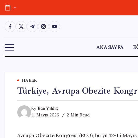
Skip
-
to
content
https://www.facebook.com/
https://twitter.com/
https://t.me/
https://www.instagram.com/
https://youtube.com/
ANA SAYFA
E
HABER
Türkiye, Avrupa Obezite Kongre
By
Ece Yıldız
11 Mayıs 2026
2 Min Read
Avrupa Obezite Kongresi (ECO), bu yıl 12-15 Mayıs 