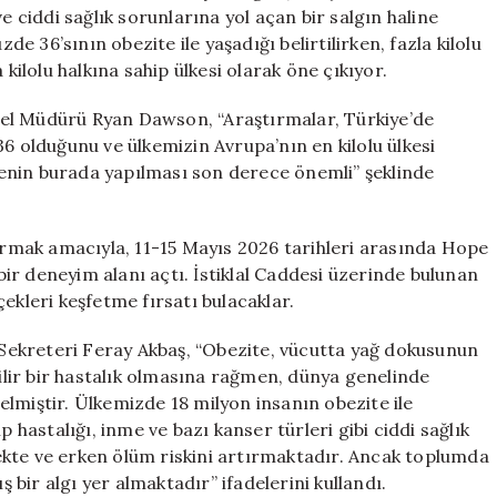
Sahipliği
e ciddi sağlık sorunlarına yol açan bir salgın haline
Yapıyor
 36’sının obezite ile yaşadığı belirtilirken, fazla kilolu
için
 kilolu halkına sahip ülkesi olarak öne çıkıyor.
el Müdürü Ryan Dawson, “Araştırmalar, Türkiye’de
36 olduğunu ve ülkemizin Avrupa’nın en kilolu ülkesi
enin burada yapılması son derece önemli” şeklinde
tırmak amacıyla, 11-15 Mayıs 2026 tarihleri arasında Hope
r deneyim alanı açtı. İstiklal Caddesi üzerinde bulunan
rçekleri keşfetme fırsatı bulacaklar.
ekreteri Feray Akbaş, “Obezite, vücutta yağ dokusunun
ilebilir bir hastalık olmasına rağmen, dünya genelinde
 gelmiştir. Ülkemizde 18 milyon insanın obezite ile
p hastalığı, inme ve bazı kanser türleri gibi ciddi sağlık
ekte ve erken ölüm riskini artırmaktadır. Ancak toplumda
ş bir algı yer almaktadır” ifadelerini kullandı.