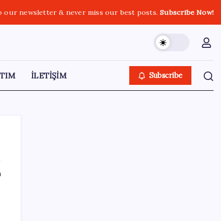
o our newsletter & never miss our best posts.
Subscribe Now!
TIM
İLETİŞİM
Subscribe
ı
SON YAZILAR
Huawei Nova 16 SE 8500mAh Batarya ve
Uydu Bağlantısı ile Tanıtıldı