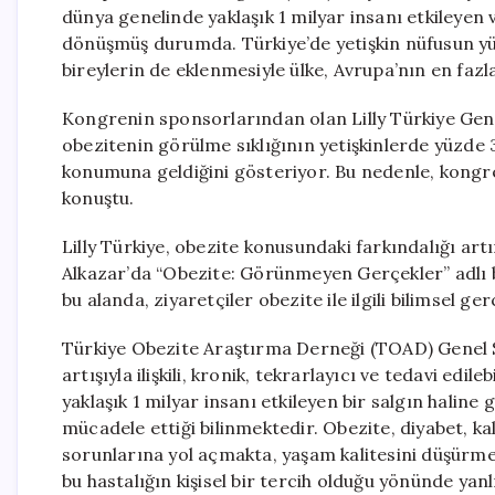
dünya genelinde yaklaşık 1 milyar insanı etkileyen v
dönüşmüş durumda. Türkiye’de yetişkin nüfusun yüzde
bireylerin de eklenmesiyle ülke, Avrupa’nın en fazla
Kongrenin sponsorlarından olan Lilly Türkiye Gen
obezitenin görülme sıklığının yetişkinlerde yüzde 
konumuna geldiğini gösteriyor. Bu nedenle, kongr
konuştu.
Lilly Türkiye, obezite konusundaki farkındalığı ar
Alkazar’da “Obezite: Görünmeyen Gerçekler” adlı bi
bu alanda, ziyaretçiler obezite ile ilgili bilimsel ge
Türkiye Obezite Araştırma Derneği (TOAD) Genel S
artışıyla ilişkili, kronik, tekrarlayıcı ve tedavi ed
yaklaşık 1 milyar insanı etkileyen bir salgın haline
mücadele ettiği bilinmektedir. Obezite, diyabet, kal
sorunlarına yol açmakta, yaşam kalitesini düşürm
bu hastalığın kişisel bir tercih olduğu yönünde yanlı