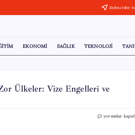
Subscribe t
ĞİTİM
EKONOMİ
SAĞLIK
TEKNOLOJİ
TANI
Zor Ülkeler: Vize Engelleri ve
Türk
yorumlar kapal
Vatandaşları
İçin
Erişimi