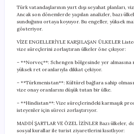
Türk vatandaşlarının yurt dışı seyahat planları, vize
Ancak son dönemlerde yapılan analizler, bazı ülkele
sunduğunu ortaya koyuyor. Bu engeller, yüksek mal
gösteriyor.
VİZE ENGELLERİYLE KARŞILAŞAN ÜLKELER Listede, 
vize süreçlerini zorlaştıran ülkeler öne çıkıyor:
– **Norveç**: Schengen bölgesinde yer almasına r
yüksek ret oranlarıyla dikkat çekiyor.
– **Türkmenistan**: Kültürel bağlara sahip olmas
vize onay oranlarını düşük tutan bir ülke.
– **Hindistan**: Vize süreçlerindeki karmaşık pros
isteyenler için süreci zorlaştırıyor.
MADDİ ŞARTLAR VE ÖZEL İZİNLER Bazı ülkeler, doğ
sosyal kurallar ile turist ziyaretlerini kısıtlıyor: