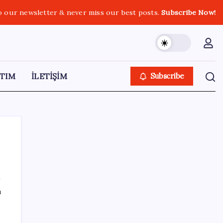
o our newsletter & never miss our best posts.
Subscribe Now!
TIM
İLETİŞİM
Subscribe
SON YAZILAR
ı
Steam Oyuncuları 16 GB VRAM Kapasiteli
Ekran Kartlarına Yöneliyor