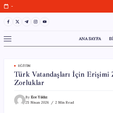
Skip
-
to
content
https://www.facebook.com/
https://twitter.com/
https://t.me/
https://www.instagram.com/
https://youtube.com/
ANA SAYFA
E
EĞITIM
Türk Vatandaşları İçin Erişimi 
Zorluklar
By
Ece Yıldız
25 Nisan 2026
2 Min Read