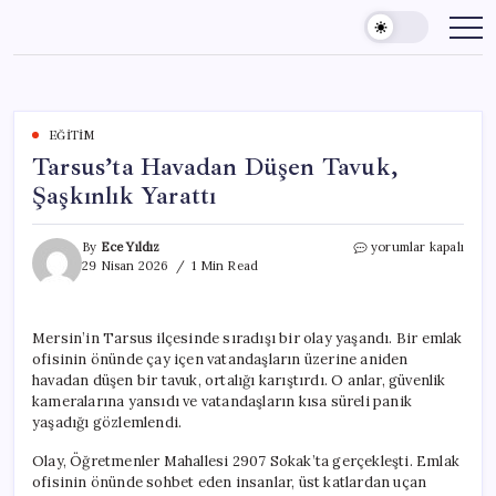
Skip
to
content
EĞITIM
Tarsus’ta Havadan Düşen Tavuk,
Şaşkınlık Yarattı
Tarsus’ta
By
Ece Yıldız
yorumlar kapalı
Havadan
29 Nisan 2026
1 Min Read
Düşen
Tavuk,
Şaşkınlık
Mersin’in Tarsus ilçesinde sıradışı bir olay yaşandı. Bir emlak
Yarattı
ofisinin önünde çay içen vatandaşların üzerine aniden
için
havadan düşen bir tavuk, ortalığı karıştırdı. O anlar, güvenlik
kameralarına yansıdı ve vatandaşların kısa süreli panik
yaşadığı gözlemlendi.
Olay, Öğretmenler Mahallesi 2907 Sokak’ta gerçekleşti. Emlak
ofisinin önünde sohbet eden insanlar, üst katlardan uçan