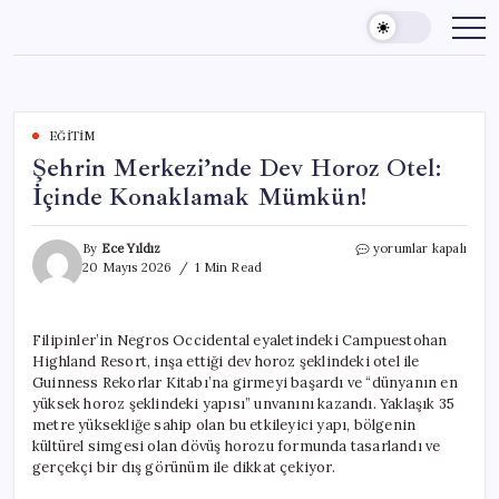
Skip
to
content
EĞITIM
Şehrin Merkezi’nde Dev Horoz Otel:
İçinde Konaklamak Mümkün!
Şehrin
By
Ece Yıldız
yorumlar kapalı
Merkezi’nde
20 Mayıs 2026
1 Min Read
Dev
Horoz
Otel:
Filipinler’in Negros Occidental eyaletindeki Campuestohan
İçinde
Highland Resort, inşa ettiği dev horoz şeklindeki otel ile
Konaklamak
Mümkün!
Guinness Rekorlar Kitabı’na girmeyi başardı ve “dünyanın en
için
yüksek horoz şeklindeki yapısı” unvanını kazandı. Yaklaşık 35
metre yüksekliğe sahip olan bu etkileyici yapı, bölgenin
kültürel simgesi olan dövüş horozu formunda tasarlandı ve
gerçekçi bir dış görünüm ile dikkat çekiyor.