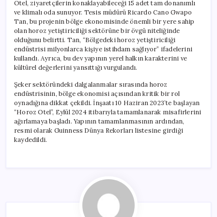
Otel, ziyaretçilerin konaklayabileceği 15 adet tam donanımlı
ve klimalı oda sunuyor. Tesis müdürü Ricardo Cano Gwapo
Tan, bu projenin bölge ekonomisinde önemli bir yere sahip
olan horoz yetiştiriciliği sektörüne bir övgü niteliğinde
olduğunu belirtti. Tan, “Bölgedeki horoz yetiştiriciliği
endüstrisi milyonlarca kişiye istihdam sağlıyor” ifadelerini
kullandı. Ayrıca, bu dev yapının yerel halkın karakterini ve
kültürel değerlerini yansıttığı vurgulandı.
Şeker sektöründeki dalgalanmalar sırasında horoz
endüstrisinin, bölge ekonomisi açısından kritik bir rol
oynadığına dikkat çekildi. İnşaatı 10 Haziran 2023’te başlayan
“Horoz Otel”, Eylül 2024 itibarıyla tamamlanarak misafirlerini
ağırlamaya başladı. Yapının tamamlanmasının ardından,
resmi olarak Guinness Dünya Rekorları listesine girdiği
kaydedildi.