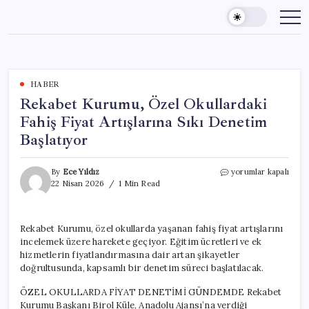
Skip
to
content
HABER
Rekabet Kurumu, Özel Okullardaki
Fahiş Fiyat Artışlarına Sıkı Denetim
Başlatıyor
Rekabet
By
Ece Yıldız
yorumlar kapalı
Kurumu,
22 Nisan 2026
1 Min Read
Özel
Okullardaki
Fahiş
Rekabet Kurumu, özel okullarda yaşanan fahiş fiyat artışlarını
Fiyat
incelemek üzere harekete geçiyor. Eğitim ücretleri ve ek
Artışlarına
Sıkı
hizmetlerin fiyatlandırmasına dair artan şikayetler
Denetim
doğrultusunda, kapsamlı bir denetim süreci başlatılacak.
Başlatıyor
için
ÖZEL OKULLARDA FİYAT DENETİMİ GÜNDEMDE Rekabet
Kurumu Başkanı Birol Küle, Anadolu Ajansı’na verdiği