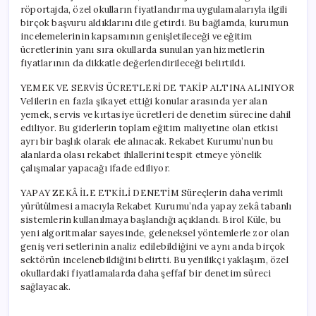
röportajda, özel okulların fiyatlandırma uygulamalarıyla ilgili
birçok başvuru aldıklarını dile getirdi. Bu bağlamda, kurumun
incelemelerinin kapsamının genişletileceği ve eğitim
ücretlerinin yanı sıra okullarda sunulan yan hizmetlerin
fiyatlarının da dikkatle değerlendirileceği belirtildi.
YEMEK VE SERVİS ÜCRETLERİ DE TAKİP ALTINA ALINIYOR
Velilerin en fazla şikayet ettiği konular arasında yer alan
yemek, servis ve kırtasiye ücretleri de denetim sürecine dahil
ediliyor. Bu giderlerin toplam eğitim maliyetine olan etkisi
ayrı bir başlık olarak ele alınacak. Rekabet Kurumu’nun bu
alanlarda olası rekabet ihlallerini tespit etmeye yönelik
çalışmalar yapacağı ifade ediliyor.
YAPAY ZEKÂ İLE ETKİLİ DENETİM Süreçlerin daha verimli
yürütülmesi amacıyla Rekabet Kurumu’nda yapay zekâ tabanlı
sistemlerin kullanılmaya başlandığı açıklandı. Birol Küle, bu
yeni algoritmalar sayesinde, geleneksel yöntemlerle zor olan
geniş veri setlerinin analiz edilebildiğini ve aynı anda birçok
sektörün incelenebildiğini belirtti. Bu yenilikçi yaklaşım, özel
okullardaki fiyatlamalarda daha şeffaf bir denetim süreci
sağlayacak.