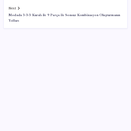
Next
Modada 3-3-3 Kuralı ile 9 Parça ile Sonsuz Kombinasyon Oluşturmanın
Yolları
SON YAZILAR
Konutlar Ekim 2026’da tamam
İş Bankası’nda üst yönetim değişikliği
Mahkemeden Beyaz Saray’daki balo salonu projesine
durdurma kararı