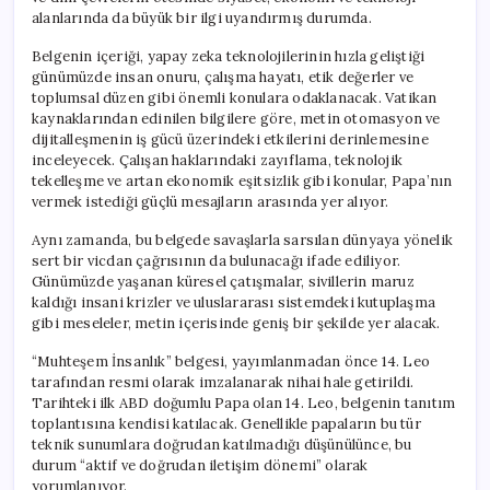
Dikkat
alanlarında da büyük bir ilgi uyandırmış durumda.
Çekiyor!
için
Belgenin içeriği, yapay zeka teknolojilerinin hızla geliştiği
günümüzde insan onuru, çalışma hayatı, etik değerler ve
toplumsal düzen gibi önemli konulara odaklanacak. Vatikan
kaynaklarından edinilen bilgilere göre, metin otomasyon ve
dijitalleşmenin iş gücü üzerindeki etkilerini derinlemesine
inceleyecek. Çalışan haklarındaki zayıflama, teknolojik
tekelleşme ve artan ekonomik eşitsizlik gibi konular, Papa’nın
vermek istediği güçlü mesajların arasında yer alıyor.
Aynı zamanda, bu belgede savaşlarla sarsılan dünyaya yönelik
sert bir vicdan çağrısının da bulunacağı ifade ediliyor.
Günümüzde yaşanan küresel çatışmalar, sivillerin maruz
kaldığı insani krizler ve uluslararası sistemdeki kutuplaşma
gibi meseleler, metin içerisinde geniş bir şekilde yer alacak.
“Muhteşem İnsanlık” belgesi, yayımlanmadan önce 14. Leo
tarafından resmi olarak imzalanarak nihai hale getirildi.
Tarihteki ilk ABD doğumlu Papa olan 14. Leo, belgenin tanıtım
toplantısına kendisi katılacak. Genellikle papaların bu tür
teknik sunumlara doğrudan katılmadığı düşünülünce, bu
durum “aktif ve doğrudan iletişim dönemi” olarak
yorumlanıyor.