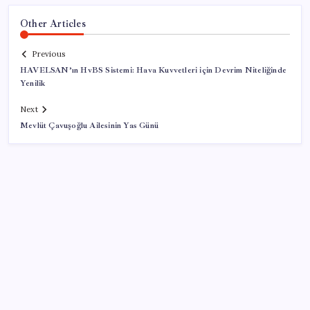
Other Articles
Previous
HAVELSAN’ın HvBS Sistemi: Hava Kuvvetleri için Devrim Niteliğinde
Yenilik
Next
Mevlüt Çavuşoğlu Ailesinin Yas Günü
SON YAZILAR