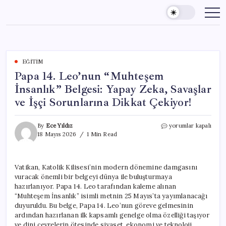
Skip
to
content
EĞITIM
Papa 14. Leo’nun “Muhteşem
İnsanlık” Belgesi: Yapay Zeka, Savaşlar
ve İşçi Sorunlarına Dikkat Çekiyor!
Papa
By
Ece Yıldız
yorumlar kapalı
14.
18 Mayıs 2026
1 Min Read
Leo’nun
“Muhteşem
İnsanlık”
Vatikan, Katolik Kilisesi’nin modern dönemine damgasını
Belgesi:
vuracak önemli bir belgeyi dünya ile buluşturmaya
Yapay
Zeka,
hazırlanıyor. Papa 14. Leo tarafından kaleme alınan
Savaşlar
“Muhteşem İnsanlık” isimli metnin 25 Mayıs’ta yayımlanacağı
ve
duyuruldu. Bu belge, Papa 14. Leo’nun göreve gelmesinin
İşçi
ardından hazırlanan ilk kapsamlı genelge olma özelliği taşıyor
Sorunlarına
ve dini çevrelerin ötesinde siyaset, ekonomi ve teknoloji