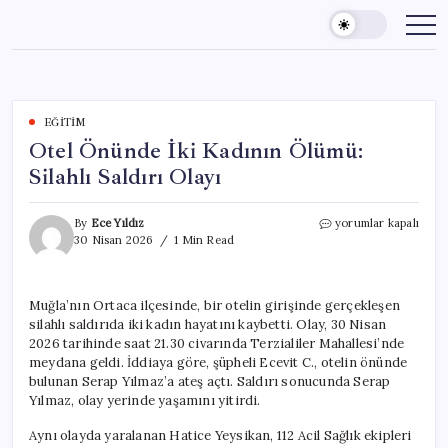
Skip
to
content
EĞITIM
Otel Önünde İki Kadının Ölümü:
Silahlı Saldırı Olayı
Otel
By
Ece Yıldız
yorumlar kapalı
Önünde
30 Nisan 2026
1 Min Read
İki
Kadının
Ölümü:
Muğla’nın Ortaca ilçesinde, bir otelin girişinde gerçekleşen
Silahlı
silahlı saldırıda iki kadın hayatını kaybetti. Olay, 30 Nisan
Saldırı
Olayı
2026 tarihinde saat 21.30 civarında Terzialiler Mahallesi’nde
için
meydana geldi. İddiaya göre, şüpheli Ecevit C., otelin önünde
bulunan Serap Yılmaz’a ateş açtı. Saldırı sonucunda Serap
Yılmaz, olay yerinde yaşamını yitirdi.
Aynı olayda yaralanan Hatice Yeysikan, 112 Acil Sağlık ekipleri