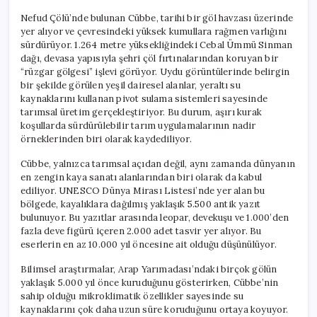
Nefud Çölü’nde bulunan Cübbe, tarihi bir göl havzası üzerinde
yer alıyor ve çevresindeki yüksek kumullara rağmen varlığını
sürdürüyor. 1.264 metre yüksekliğindeki Cebal Ümmü Sinman
dağı, devasa yapısıyla şehri çöl fırtınalarından koruyan bir
“rüzgar gölgesi” işlevi görüyor. Uydu görüntülerinde belirgin
bir şekilde görülen yeşil dairesel alanlar, yeraltı su
kaynaklarını kullanan pivot sulama sistemleri sayesinde
tarımsal üretim gerçekleştiriyor. Bu durum, aşırı kurak
koşullarda sürdürülebilir tarım uygulamalarının nadir
örneklerinden biri olarak kaydediliyor.
Cübbe, yalnızca tarımsal açıdan değil, aynı zamanda dünyanın
en zengin kaya sanatı alanlarından biri olarak da kabul
ediliyor. UNESCO Dünya Mirası Listesi’nde yer alan bu
bölgede, kayalıklara dağılmış yaklaşık 5.500 antik yazıt
bulunuyor. Bu yazıtlar arasında leopar, devekuşu ve 1.000’den
fazla deve figürü içeren 2.000 adet tasvir yer alıyor. Bu
eserlerin en az 10.000 yıl öncesine ait olduğu düşünülüyor.
Bilimsel araştırmalar, Arap Yarımadası’ndaki birçok gölün
yaklaşık 5.000 yıl önce kuruduğunu gösterirken, Cübbe’nin
sahip olduğu mikroklimatik özellikler sayesinde su
kaynaklarını çok daha uzun süre koruduğunu ortaya koyuyor.