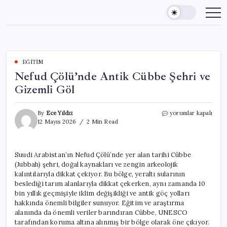
Skip
to
content
EĞITIM
Nefud Çölü’nde Antik Cübbe Şehri ve
Gizemli Göl
Nefud
By
Ece Yıldız
yorumlar kapalı
Çölü’nde
12 Mayıs 2026
2 Min Read
Antik
Cübbe
Şehri
Suudi Arabistan’ın Nefud Çölü’nde yer alan tarihi Cübbe
ve
(Jubbah) şehri, doğal kaynakları ve zengin arkeolojik
Gizemli
Göl
kalıntılarıyla dikkat çekiyor. Bu bölge, yeraltı sularının
için
beslediği tarım alanlarıyla dikkat çekerken, aynı zamanda 10
bin yıllık geçmişiyle iklim değişikliği ve antik göç yolları
hakkında önemli bilgiler sunuyor. Eğitim ve araştırma
alanında da önemli veriler barındıran Cübbe, UNESCO
tarafından koruma altına alınmış bir bölge olarak öne çıkıyor.