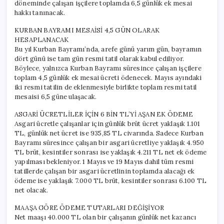
döneminde çalışan işçilere toplamda 6,5 günlük ek mesai
hakkı tanınacak.
KURBAN BAYRAMI MESAİSİ 4,5 GÜN OLARAK
HESAPLANACAK
Bu yıl Kurban Bayramı’nda, arefe günü yarım gün, bayramın
dört günü ise tam gün resmi tatil olarak kabul ediliyor.
Böylece, yalnızca Kurban Bayramı süresince çalışan işçilere
toplam 4,5 günlük ek mesai ücreti ödenecek. Mayıs ayındaki
iki resmi tatilin de eklenmesiyle birlikte toplam resmi tatil
mesaisi 6,5 güne ulaşacak.
ASGARİ ÜCRETLİLER İÇİN 6 BİN TL’Yİ AŞAN EK ÖDEME
Asgari ücretle çalışanlar için günlük brüt ücret yaklaşık 1.101
TL, günlük net ücret ise 935,85 TL civarında. Sadece Kurban
Bayramı süresince çalışan bir asgari ücretliye yaklaşık 4.950
TL brüt, kesintiler sonrası ise yaklaşık 4.211 TL net ek ödeme
yapılması bekleniyor. 1 Mayıs ve 19 Mayıs dahil tüm resmi
tatillerde çalışan bir asgari ücretlinin toplamda alacağı ek
ödeme ise yaklaşık 7.000 TL brüt, kesintiler sonrası 6.100 TL
net olacak.
MAAŞA GÖRE ÖDEME TUTARLARI DEĞİŞİYOR
Net maaşı 40.000 TL olan bir çalışanın günlük net kazancı