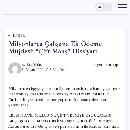
Skip
to
content
HABER
Milyonlarca Çalışana Ek Ödeme
Müjdesi: “Çift Maaş” Hissiyatı
Milyonlarca
By
Ece Yıldız
yorumlar kapalı
Çalışana
21 Mayıs 2026
2 Min Read
Ek
Ödeme
Müjdesi:
Milyonlarca işçiyi yakından ilgilendiren bir gelişme yaşanıyor.
“Çift
Haziran ayı maaşlarına, Mayıs ayındaki resmi tatiller ve
Maaş”
Hissiyatı
Kurban Bayramı süresince yapılan ek mesai ödemeleri
için
yansıyacak.
RESMİ TATİL MESAİSİNE ÇİFT YEVMİYE UYGULAMASI
Bu çerçevede, 1 Mayıs Emek ve Dayanışma Günü, 19 Mayıs
Atatürk’ü Anma, Gençlik ve Spor Bayramı ile Kurban Bayramı