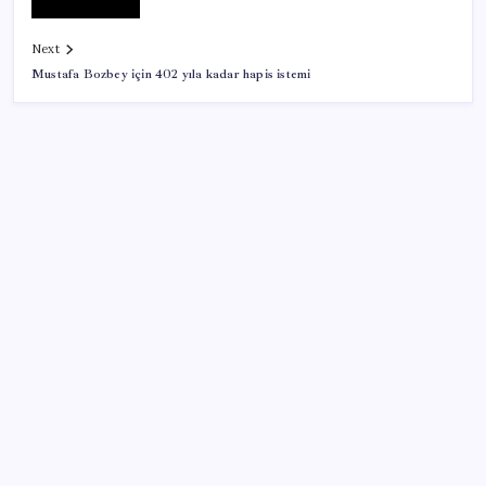
Next
Mustafa Bozbey için 402 yıla kadar hapis istemi
SON YAZILAR
AÖL 3. Dönem sınav sonuçları açıklandı mı? Açık
Öğretim Lisesi sınav sonuçları nasıl ve nereden
öğrenilir?
WhatsApp’ta hesap krizi; milyonlarca kişinin hesabı
inceleme altına alındı