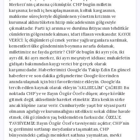
Merkezi’nin çatısına çökmüştür. CHP bugün milletin
karşısına; kendi iç hesaplaşmasının, koltuk kavgasının,
mahkeme süreçleriyle düğümlenen yönetim krizinin ve
kurumsal aklını tüketen hizip mücadelesinin gölgesiyle
çıkmaktadır. Parti içi arınma ve durulma ihtiyacının tehditkâr
cümlelerin gölgesinde kalması, idari iflasın vesikasıdır. KAYGI
VERİCİ: İç düğümleri çözmek yerine yağlı urganlara sarılmak,
kementleri ülke gündeminin boynuna ısrarla dolamak,
milletimize ne fayda getirir? CHP’de bugün iki ayrı yön, iki
ayrı dil, iki ayrı merkez, iki ayrı meşruiyet iddiası; muhalefetin
gidişatı bakımından kaygı verici bir gerçek olarak
karşımızdadır. Haberlerimizi Google’da Takip Edin En güncel
haberlere ve son dakika gelişmelerine Google üzerinden
anında ulaşmak için bizi favorilerinize ekleyin. Google’da
tercih edilen kaynak olarak ekleyin “AKLISELİM” ÇAĞRISI: Bu
noktada CHP’ye ve Sayın Özgür Özel’e düşen; ateşe körükle
gitmek değil, aklıselimle hareket etmektir. Zira keskin sirke
ancak küpüne zarar verir. Cumhuriyetle yaşıt bir siyasi parti
olmanın ağırlığı ve kurumsallığını niteliksiz sokak diline havale
etmek, ölü gözünden yaş beklemekten farksızdır. ÖZEL’E
TAVSİYEMİZ: Sayın Özgür Özel’e tavsiyemiz açıktır; CHP’nin
iç gerilimini sırtlanıp meydanlara taşımaktan, CHP
bünyesindeki çatlağı memleket sathına yaymaktan, mevki