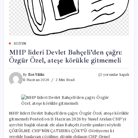
EĞITIM
MHP lideri Devlet Bahçeli’den çağrı:
Özgür Özel, ateşe körükle gitmemeli
MHP
By
Ece Yıldız
yorumlar kapalı
lideri
11 Haziran 2026
2 Min Read
Devlet
Bahçeli’den
çağrı:
Özgür
Özel,
ateşe
MHP lideri Devlet Bahçeli’den çağrı: Özgür Özel, ateşe körükle
körükle
gitmemeli Posted on 11 Haziran 2026 by Yusuf Arslan CHP’yi
gitmemeli
ayrı bir başlık olarak ele alan Bahçeli özetle şunları söyledi:
için
ÇÖZÜLME CHP’NİN ÇATISINA ÇÖKTÜ: Görüyoruz ki
yerelde başlayan çözülme, dönüp dolaşıp CHP Genel