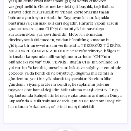
yarışını demokrasi kahramanlığı gibi servis etmekten
vazgeçilmelidir. Genel merkezdeki çift başlılık, teşkilatlara
sirayet eden huzursuzluk ve TBMM koridorlarına taşan
buhran ayan beyan ortadadır. Kaynayan kazanı kapakla
bastırmaya çalışmak akıl karı değildir. Hararet yapan aracın
gazına basarcasına CHP’yi daha büyük bir savruluşa
sürüklemekten yüz çevrilmelidir. Motoru yakmadan,
direksiyonu kilitlemeden, yoldan büsbütün çıkmadan bu
gidişata bir an evvel nizam verilmelidir. TERÖRSÜZ TÜRKİYE
MİLLİ VARLIĞIMIZIN ZIRHIDIR: Terörsüz Türkiye, bölgesel
fırtınalar karşısında milli varlığımızın zırhıdır. ‘CHP’nin
önünde iki yol var’ YÜK TEPKİSİ: Bugün CHP’nin önünde iki
yol vardır: Ya kendi iç meselesini hukuk ve sağduyu zemininde
çözecek ya da kendi eliyle büyüttüğü düğümü milletimizin
gündemine yeni bir yük olarak taşıyacaktır. Nitekim ülke
gündemi, siyasi partilerin kendi iç hesaplarının yükünü
taşıyacak bir hamal değildir. Milli takıma marşlı destek Grup
toplantısında Bahçeli’nin kürsüye çıkmasının ardından Dünya
Kupası’nda A Milli Takıma destek için MHP liderinin isteğiyle
hazırlanan “Arkanızdayız” isimli marş dinletildi.