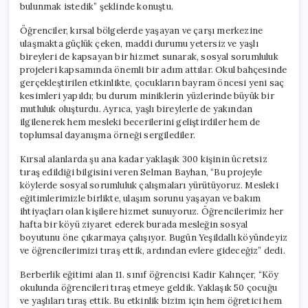
bulunmak istedik” şeklinde konuştu.
Öğrenciler, kırsal bölgelerde yaşayan ve çarşı merkezine
ulaşmakta güçlük çeken, maddi durumu yetersiz ve yaşlı
bireyleri de kapsayan bir hizmet sunarak, sosyal sorumluluk
projeleri kapsamında önemli bir adım attılar. Okul bahçesinde
gerçekleştirilen etkinlikte, çocukların bayram öncesi yeni saç
kesimleri yapıldı; bu durum miniklerin yüzlerinde büyük bir
mutluluk oluşturdu. Ayrıca, yaşlı bireylerle de yakından
ilgilenerek hem mesleki becerilerini geliştirdiler hem de
toplumsal dayanışma örneği sergilediler.
Kırsal alanlarda şu ana kadar yaklaşık 300 kişinin ücretsiz
tıraş edildiği bilgisini veren Selman Bayhan, “Bu projeyle
köylerde sosyal sorumluluk çalışmaları yürütüyoruz. Mesleki
eğitimlerimizle birlikte, ulaşım sorunu yaşayan ve bakım
ihtiyaçları olan kişilere hizmet sunuyoruz. Öğrencilerimiz her
hafta bir köyü ziyaret ederek burada mesleğin sosyal
boyutunu öne çıkarmaya çalışıyor. Bugün Yeşildallı köyündeyiz
ve öğrencilerimizi tıraş ettik, ardından evlere gideceğiz” dedi.
Berberlik eğitimi alan 11. sınıf öğrencisi Kadir Kalınçer, “Köy
okulunda öğrencileri tıraş etmeye geldik. Yaklaşık 50 çocuğu
ve yaşlıları tıraş ettik. Bu etkinlik bizim için hem öğretici hem