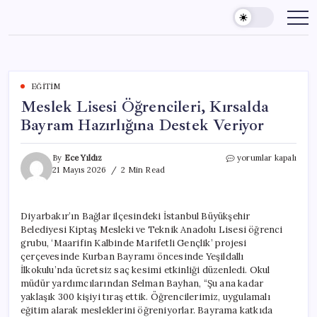
Skip
to
content
EĞITIM
Meslek Lisesi Öğrencileri, Kırsalda
Bayram Hazırlığına Destek Veriyor
Meslek
By
Ece Yıldız
yorumlar kapalı
Lisesi
21 Mayıs 2026
2 Min Read
Öğrencileri,
Kırsalda
Bayram
Diyarbakır’ın Bağlar ilçesindeki İstanbul Büyükşehir
Hazırlığına
Belediyesi Kiptaş Mesleki ve Teknik Anadolu Lisesi öğrenci
Destek
Veriyor
grubu, ‘Maarifin Kalbinde Marifetli Gençlik’ projesi
için
çerçevesinde Kurban Bayramı öncesinde Yeşildallı
İlkokulu’nda ücretsiz saç kesimi etkinliği düzenledi. Okul
müdür yardımcılarından Selman Bayhan, “Şu ana kadar
yaklaşık 300 kişiyi tıraş ettik. Öğrencilerimiz, uygulamalı
eğitim alarak mesleklerini öğreniyorlar. Bayrama katkıda