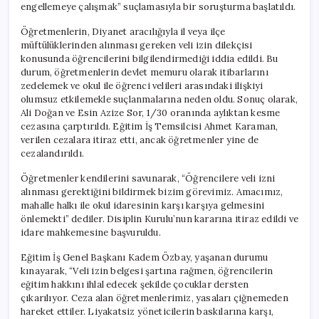
engellemeye çalışmak” suçlamasıyla bir soruşturma başlatıldı.
Öğretmenlerin, Diyanet aracılığıyla il veya ilçe
müftülüklerinden alınması gereken veli izin dilekçisi
konusunda öğrencilerini bilgilendirmediği iddia edildi. Bu
durum, öğretmenlerin devlet memuru olarak itibarlarını
zedelemek ve okul ile öğrenci velileri arasındaki ilişkiyi
olumsuz etkilemekle suçlanmalarına neden oldu. Sonuç olarak,
Ali Doğan ve Esin Azize Sor, 1/30 oranında aylıktan kesme
cezasına çarptırıldı. Eğitim İş Temsilcisi Ahmet Karaman,
verilen cezalara itiraz etti, ancak öğretmenler yine de
cezalandırıldı.
Öğretmenler kendilerini savunarak, “Öğrencilere veli izni
alınması gerektiğini bildirmek bizim görevimiz. Amacımız,
mahalle halkı ile okul idaresinin karşı karşıya gelmesini
önlemekti” dediler. Disiplin Kurulu’nun kararına itiraz edildi ve
idare mahkemesine başvuruldu.
Eğitim İş Genel Başkanı Kadem Özbay, yaşanan durumu
kınayarak, “Veli izin belgesi şartına rağmen, öğrencilerin
eğitim hakkını ihlal edecek şekilde çocuklar dersten
çıkarılıyor. Ceza alan öğretmenlerimiz, yasaları çiğnemeden
hareket ettiler. Liyakatsiz yöneticilerin baskılarına karşı,