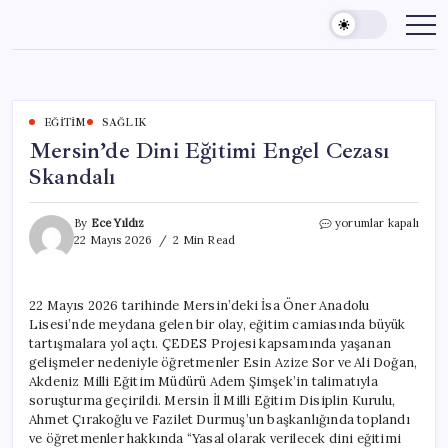
Skip
to
content
EĞITIM
SAĞLIK
Mersin’de Dini Eğitimi Engel Cezası
Skandalı
Mersin’de
By
Ece Yıldız
yorumlar kapalı
Dini
22 Mayıs 2026
2 Min Read
Eğitimi
Engel
Cezası
22 Mayıs 2026 tarihinde Mersin’deki İsa Öner Anadolu
Skandalı
Lisesi’nde meydana gelen bir olay, eğitim camiasında büyük
için
tartışmalara yol açtı. ÇEDES Projesi kapsamında yaşanan
gelişmeler nedeniyle öğretmenler Esin Azize Sor ve Ali Doğan,
Akdeniz Milli Eğitim Müdürü Adem Şimşek’in talimatıyla
soruşturma geçirildi. Mersin İl Milli Eğitim Disiplin Kurulu,
Ahmet Çırakoğlu ve Fazilet Durmuş’un başkanlığında toplandı
ve öğretmenler hakkında “Yasal olarak verilecek dini eğitimi