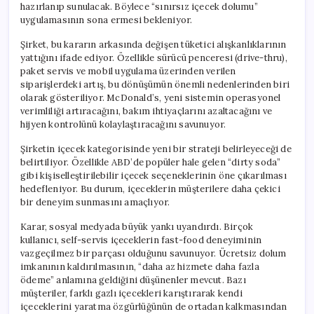
hazırlanıp sunulacak. Böylece “sınırsız içecek dolumu”
uygulamasının sona ermesi bekleniyor.
Şirket, bu kararın arkasında değişen tüketici alışkanlıklarının
yattığını ifade ediyor. Özellikle sürücü penceresi (drive-thru),
paket servis ve mobil uygulama üzerinden verilen
siparişlerdeki artış, bu dönüşümün önemli nedenlerinden biri
olarak gösteriliyor. McDonald’s, yeni sistemin operasyonel
verimliliği artıracağını, bakım ihtiyaçlarını azaltacağını ve
hijyen kontrolünü kolaylaştıracağını savunuyor.
Şirketin içecek kategorisinde yeni bir strateji belirleyeceği de
belirtiliyor. Özellikle ABD’de popüler hale gelen “dirty soda”
gibi kişiselleştirilebilir içecek seçeneklerinin öne çıkarılması
hedefleniyor. Bu durum, içeceklerin müşterilere daha çekici
bir deneyim sunmasını amaçlıyor.
Karar, sosyal medyada büyük yankı uyandırdı. Birçok
kullanıcı, self-servis içeceklerin fast-food deneyiminin
vazgeçilmez bir parçası olduğunu savunuyor. Ücretsiz dolum
imkanının kaldırılmasının, “daha az hizmete daha fazla
ödeme” anlamına geldiğini düşünenler mevcut. Bazı
müşteriler, farklı gazlı içecekleri karıştırarak kendi
içeceklerini yaratma özgürlüğünün de ortadan kalkmasından