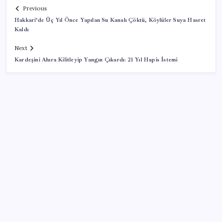
Previous
Hakkari’de Üç Yıl Önce Yapılan Su Kanalı Çöktü, Köylüler Suya Hasret
Kaldı
Next
Kardeşini Ahıra Kilitleyip Yangın Çıkardı: 21 Yıl Hapis İstemi
SON YAZILAR
Konutlar Ekim 2026’da tamam
İş Bankası’nda üst yönetim değişikliği
Mahkemeden Beyaz Saray’daki balo salonu projesine