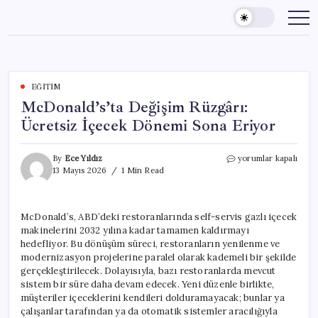
Skip
to
content
EĞITIM
McDonald’s’ta Değişim Rüzgârı:
Ücretsiz İçecek Dönemi Sona Eriyor
McDonald’s’ta
By
Ece Yıldız
yorumlar kapalı
Değişim
13 Mayıs 2026
1 Min Read
Rüzgârı:
Ücretsiz
İçecek
McDonald’s, ABD’deki restoranlarında self-servis gazlı içecek
Dönemi
makinelerini 2032 yılına kadar tamamen kaldırmayı
Sona
Eriyor
hedefliyor. Bu dönüşüm süreci, restoranların yenilenme ve
için
modernizasyon projelerine paralel olarak kademeli bir şekilde
gerçekleştirilecek. Dolayısıyla, bazı restoranlarda mevcut
sistem bir süre daha devam edecek. Yeni düzenle birlikte,
müşteriler içeceklerini kendileri dolduramayacak; bunlar ya
çalışanlar tarafından ya da otomatik sistemler aracılığıyla