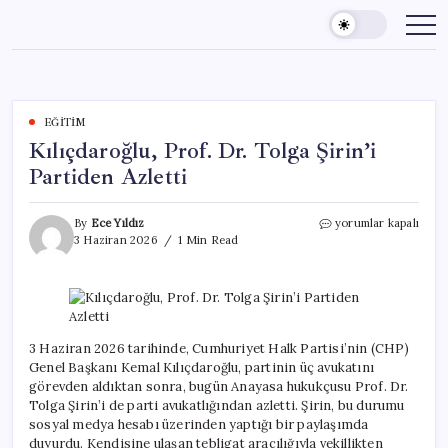
Skip
to
content
EĞITIM
Kılıçdaroğlu, Prof. Dr. Tolga Şirin’i
Partiden Azletti
Kılıçdaroğlu,
By
Ece Yıldız
yorumlar kapalı
Prof.
3 Haziran 2026
1 Min Read
Dr.
Tolga
Şirin’i
Partiden
Azletti
için
3 Haziran 2026 tarihinde, Cumhuriyet Halk Partisi’nin (CHP)
Genel Başkanı Kemal Kılıçdaroğlu, partinin üç avukatını
görevden aldıktan sonra, bugün Anayasa hukukçusu Prof. Dr.
Tolga Şirin’i de parti avukatlığından azletti. Şirin, bu durumu
sosyal medya hesabı üzerinden yaptığı bir paylaşımda
duyurdu. Kendisine ulaşan tebligat aracılığıyla vekillikten