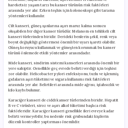
hareketsiz yaşam tarzı bu kanser türünün risk faktörleri
arasında yer alır. Erken teşhis için kolonoskopi gibi tarama
yöntemleri kullanılır.
Cilt kanseri, güneş ışınlarına aşırı maruz kalma sonucu
oluşabilen bir diğer kanser türüdür. Melanom en tehlikeli cilt
kanseri türlerinden biridir. Derideki benlerin şekil, renk veya
boyut değişikliği göstermesi önemli bir uyarı işareti olabilir.
Güneş koruyucu kullanmak ve güneşten korunmak bu kanser
türünü önlemede etkili yöntemler arasındadır.
Mide kanseri, sindirim sistemi kanserleri arasında önemli bir
yere sahiptir. Genellikle geç evrede belirti verdiği için teşhisi
zor olabilir. Helicobacter pylori enfeksiyonu, tuzlu ve işlenmiş
gıdaların aşırı tüketimi ve sigara kullanımı risk faktörleri
arasında yer alır. Belirtileri arasında mide ağrısı, iştahsızlık ve
kilo kaybı bulunur.
Karaciğer kanseri de ciddi kanser türlerinden biridir. Hepatit
B ve C virüsleri, siroz ve aşırı alkol tüketimi başlıca risk
faktörleridir. Karaciğer kanseri genellikle ileri evreye kadar
belirti vermeyebilir, bu nedenle risk grubundaki kişilerin
düzenli kontroller yaptırması önemlidir.