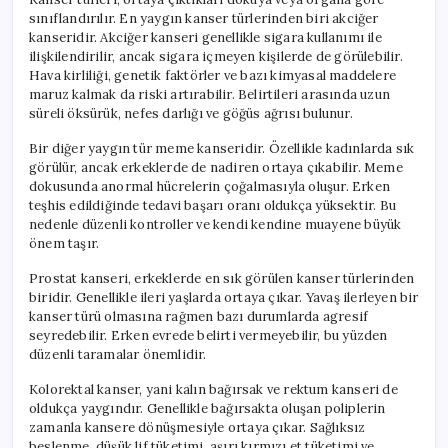
sınıflandırılır. En yaygın kanser türlerinden biri akciğer
kanseridir. Akciğer kanseri genellikle sigara kullanımı ile
ilişkilendirilir, ancak sigara içmeyen kişilerde de görülebilir.
Hava kirliliği, genetik faktörler ve bazı kimyasal maddelere
maruz kalmak da riski artırabilir. Belirtileri arasında uzun
süreli öksürük, nefes darlığı ve göğüs ağrısı bulunur.
Bir diğer yaygın tür meme kanseridir. Özellikle kadınlarda sık
görülür, ancak erkeklerde de nadiren ortaya çıkabilir. Meme
dokusunda anormal hücrelerin çoğalmasıyla oluşur. Erken
teşhis edildiğinde tedavi başarı oranı oldukça yüksektir. Bu
nedenle düzenli kontroller ve kendi kendine muayene büyük
önem taşır.
Prostat kanseri, erkeklerde en sık görülen kanser türlerinden
biridir. Genellikle ileri yaşlarda ortaya çıkar. Yavaş ilerleyen bir
kanser türü olmasına rağmen bazı durumlarda agresif
seyredebilir. Erken evrede belirti vermeyebilir, bu yüzden
düzenli taramalar önemlidir.
Kolorektal kanser, yani kalın bağırsak ve rektum kanseri de
oldukça yaygındır. Genellikle bağırsakta oluşan poliplerin
zamanla kansere dönüşmesiyle ortaya çıkar. Sağlıksız
beslenme, düşük lif tüketimi, aşırı kırmızı et tüketimi ve