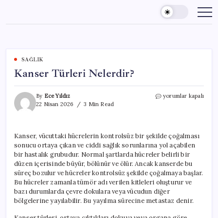
Skip
to
content
SAĞLIK
Kanser Türleri Nelerdir?
Kanser
By
Ece Yıldız
yorumlar kapalı
Türleri
22 Nisan 2026
3 Min Read
Nelerdir?
için
Kanser, vücuttaki hücrelerin kontrolsüz bir şekilde çoğalması
sonucu ortaya çıkan ve ciddi sağlık sorunlarına yol açabilen
bir hastalık grubudur. Normal şartlarda hücreler belirli bir
düzen içerisinde büyür, bölünür ve ölür. Ancak kanserde bu
süreç bozulur ve hücreler kontrolsüz şekilde çoğalmaya başlar.
Bu hücreler zamanla tümör adı verilen kitleleri oluşturur ve
bazı durumlarda çevre dokulara veya vücudun diğer
bölgelerine yayılabilir. Bu yayılma sürecine metastaz denir.
Kanser türleri, ortaya çıktıkları dokuya veya organa göre