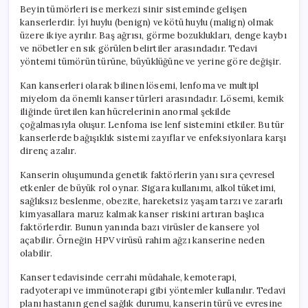
Beyin tümörleri ise merkezi sinir sisteminde gelişen
kanserlerdir. İyi huylu (benign) ve kötü huylu (malign) olmak
üzere ikiye ayrılır. Baş ağrısı, görme bozuklukları, denge kaybı
ve nöbetler en sık görülen belirtiler arasındadır. Tedavi
yöntemi tümörün türüne, büyüklüğüne ve yerine göre değişir.
Kan kanserleri olarak bilinen lösemi, lenfoma ve multipl
miyelom da önemli kanser türleri arasındadır. Lösemi, kemik
iliğinde üretilen kan hücrelerinin anormal şekilde
çoğalmasıyla oluşur. Lenfoma ise lenf sistemini etkiler. Bu tür
kanserlerde bağışıklık sistemi zayıflar ve enfeksiyonlara karşı
direnç azalır.
Kanserin oluşumunda genetik faktörlerin yanı sıra çevresel
etkenler de büyük rol oynar. Sigara kullanımı, alkol tüketimi,
sağlıksız beslenme, obezite, hareketsiz yaşam tarzı ve zararlı
kimyasallara maruz kalmak kanser riskini artıran başlıca
faktörlerdir. Bunun yanında bazı virüsler de kansere yol
açabilir. Örneğin HPV virüsü rahim ağzı kanserine neden
olabilir.
Kanser tedavisinde cerrahi müdahale, kemoterapi,
radyoterapi ve immünoterapi gibi yöntemler kullanılır. Tedavi
planı hastanın genel sağlık durumu, kanserin türü ve evresine