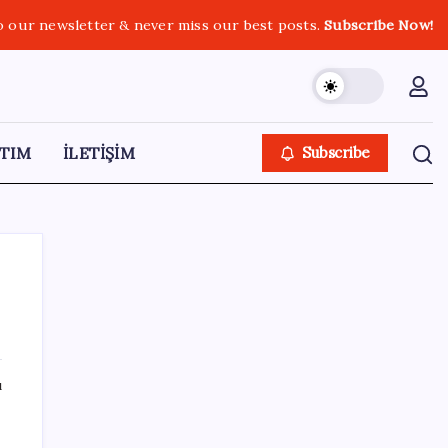
o our newsletter & never miss our best posts.
Subscribe Now!
TIM
İLETİŞİM
Subscribe
SON YAZILAR
ı
Bakan Yumaklı: İspanya’daki yangın
söndürme uçakları Türkiye’ye döndü