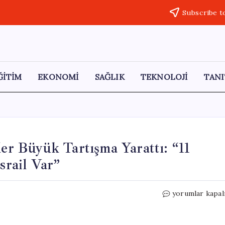
Subscribe t
ĞİTİM
EKONOMİ
SAĞLIK
TEKNOLOJİ
TANI
ler Büyük Tartışma Yarattı: “11
srail Var”
Kaliforniya’da
yorumlar kapal
Dağıtılan
Broşürler
Büyük