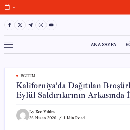
Skip
-
to
content
https://www.facebook.com/
https://twitter.com/
https://t.me/
https://www.instagram.com/
https://youtube.com/
ANA SAYFA
E
EĞITIM
Kaliforniya’da Dağıtılan Broşür
Eylül Saldırılarının Arkasında İ
By
Ece Yıldız
26 Nisan 2026
1 Min Read