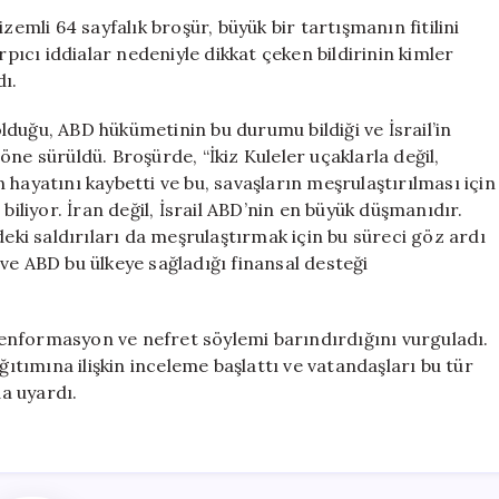
Tartışma
zemli 64 sayfalık broşür, büyük bir tartışmanın fitilini
Yarattı:
rpıcı iddialar nedeniyle dikkat çeken bildirinin kimler
“11
ı.
Eylül
Saldırılarının
 olduğu, ABD hükümetinin bu durumu bildiği ve İsrail’in
Arkasında
ne sürüldü. Broşürde, “İkiz Kuleler uçaklarla değil,
İsrail
an hayatını kaybetti ve bu, savaşların meşrulaştırılması için
Var”
biliyor. İran değil, İsrail ABD’nin en büyük düşmanıdır.
için
deki saldırıları da meşrulaştırmak için bu süreci göz ardı
z ve ABD bu ülkeye sağladığı finansal desteği
enformasyon ve nefret söylemi barındırdığını vurguladı.
ğıtımına ilişkin inceleme başlattı ve vatandaşları bu tür
da uyardı.