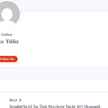
Author
ce Yıldız
Follow Me
Next
İstanbul’da 65 Yaş Üstü Bireylerin Yüzde 40’ı Ekonomik