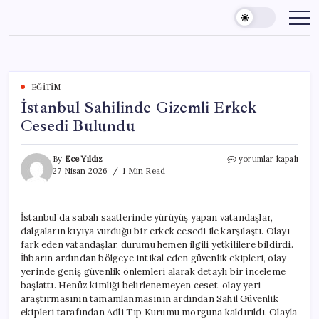
Skip
to
content
EĞITIM
İstanbul Sahilinde Gizemli Erkek
Cesedi Bulundu
İstanbul
By
Ece Yıldız
yorumlar kapalı
Sahilinde
27 Nisan 2026
1 Min Read
Gizemli
Erkek
Cesedi
İstanbul’da sabah saatlerinde yürüyüş yapan vatandaşlar,
Bulundu
dalgaların kıyıya vurduğu bir erkek cesedi ile karşılaştı. Olayı
için
fark eden vatandaşlar, durumu hemen ilgili yetkililere bildirdi.
İhbarın ardından bölgeye intikal eden güvenlik ekipleri, olay
yerinde geniş güvenlik önlemleri alarak detaylı bir inceleme
başlattı. Henüz kimliği belirlenemeyen ceset, olay yeri
araştırmasının tamamlanmasının ardından Sahil Güvenlik
ekipleri tarafından Adli Tıp Kurumu morguna kaldırıldı. Olayla