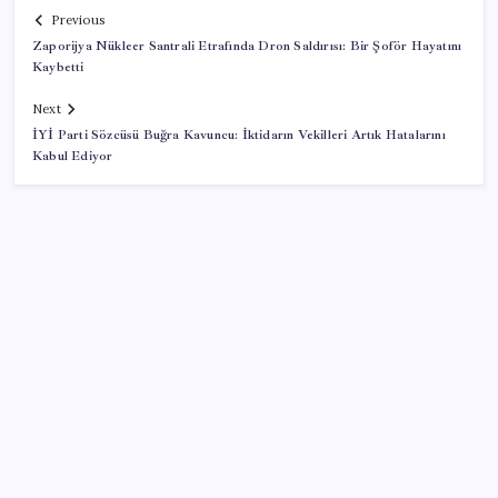
Previous
Zaporijya Nükleer Santrali Etrafında Dron Saldırısı: Bir Şoför Hayatını
Kaybetti
Next
İYİ Parti Sözcüsü Buğra Kavuncu: İktidarın Vekilleri Artık Hatalarını
Kabul Ediyor
SON YAZILAR
Huawei Nova 16 SE 8500mAh Batarya ve Uydu
Bağlantısı ile Tanıtıldı