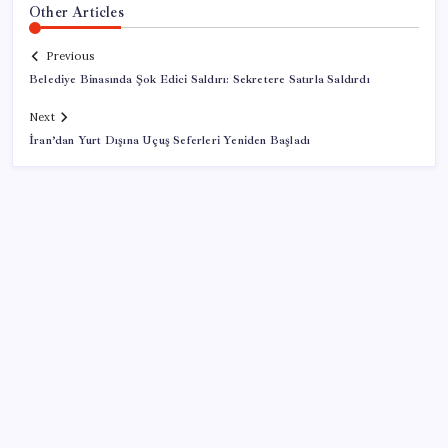
Other Articles
Previous
Belediye Binasında Şok Edici Saldırı: Sekretere Satırla Saldırdı
Next
İran’dan Yurt Dışına Uçuş Seferleri Yeniden Başladı
SON YAZILAR
İş Bankası’nda üst yönetim değişikliği
Mahkemeden Beyaz Saray’daki balo salonu projesine