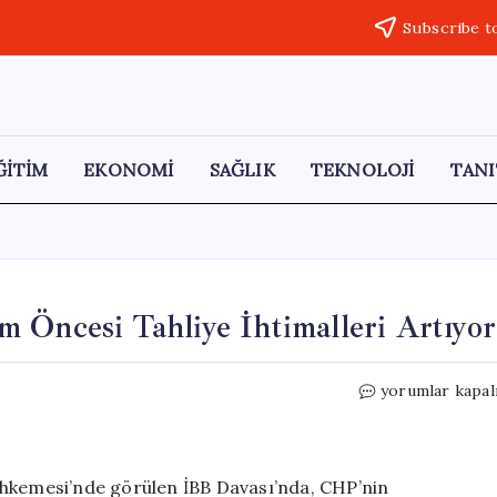
Subscribe t
ĞİTİM
EKONOMİ
SAĞLIK
TEKNOLOJİ
TANI
 Öncesi Tahliye İhtimalleri Artıyor
İBB
yorumlar kapal
Davası’nda
41.
Gün:
Bayram
ahkemesi’nde görülen İBB Davası’nda, CHP’nin