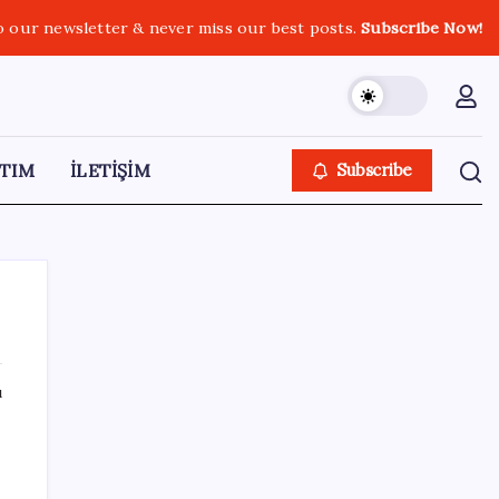
o our newsletter & never miss our best posts.
Subscribe Now!
TIM
İLETİŞİM
Subscribe
ı
SON YAZILAR
Huawei Nova 16 SE 8500mAh Batarya ve
Uydu Bağlantısı ile Tanıtıldı