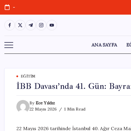
Skip
-
to
content
https://www.facebook.com/
https://twitter.com/
https://t.me/
https://www.instagram.com/
https://youtube.com/
ANA SAYFA
E
EĞITIM
İBB Davası’nda 41. Gün: Bayram
By
Ece Yıldız
22 Mayıs 2026
1 Min Read
22 Mayıs 2026 tarihinde İstanbul 40. Ağır Ceza M