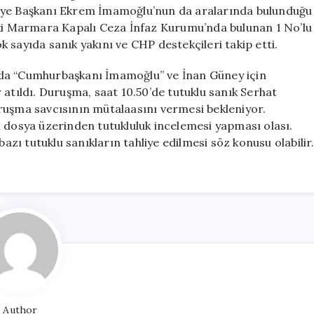
Öncesi
diye Başkanı Ekrem İmamoğlu’nun da aralarında bulunduğu
Tahliye
eki Marmara Kapalı Ceza İnfaz Kurumu’nda bulunan 1 No’lu
İhtimalleri
 sayıda sanık yakını ve CHP destekçileri takip etti.
Artıyor
için
nda “Cumhurbaşkanı İmamoğlu” ve İnan Güney için
 atıldı. Duruşma, saat 10.50’de tutuklu sanık Serhat
ruşma savcısının mütalaasını vermesi bekleniyor.
n dosya üzerinden tutukluluk incelemesi yapması olası.
ı tutuklu sanıkların tahliye edilmesi söz konusu olabilir
Author