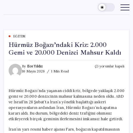
Skip
to
content
EĞITIM
Hürmüz Boğazı’ndaki Kriz: 2.000
Gemi ve 20.000 Denizci Mahsur Kaldı
Hürmüz
By
Ece Yıldız
yorumlar kapalı
Boğazı’ndaki
16 Mayıs 2026
1 Min Read
Kriz:
2.000
Gemi
Hürmüz Boğazı’nda yaşanan ciddi kriz, bölgede yaklaşık 2.000
ve
gemi ve 20.000 denizcinin mahsur kalmasına neden oldu. ABD
20.000
Denizci
ve İsrail’in 28 Şubat’ta İran’a yönelik başlattığı askeri
Mahsur
operasyonların ardından İran, Hürmüz Boğazı’nı kapatma
Kaldı
kararı aldı. Bu durum, bölgedeki deniz trafiğini olumsuz
için
etkileyerek birçok geminin ilerlemesini imkansız hale getirdi.
İran’ın yarı resmi haber ajansı Fars, boğazın kapatılmasının