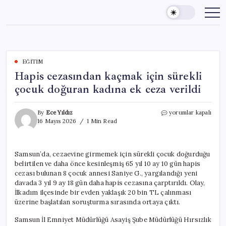
Skip
to
content
EĞITIM
Hapis cezasından kaçmak için sürekli
çocuk doğuran kadına ek ceza verildi
Hapis
By
Ece Yıldız
yorumlar kapalı
cezasından
16 Mayıs 2026
1 Min Read
kaçmak
için
sürekli
Samsun’da, cezaevine girmemek için sürekli çocuk doğurduğu
çocuk
belirtilen ve daha önce kesinleşmiş 65 yıl 10 ay 10 gün hapis
doğuran
kadına
cezası bulunan 8 çocuk annesi Saniye G., yargılandığı yeni
ek
davada 3 yıl 9 ay 18 gün daha hapis cezasına çarptırıldı. Olay,
ceza
İlkadım ilçesinde bir evden yaklaşık 20 bin TL çalınması
verildi
üzerine başlatılan soruşturma sırasında ortaya çıktı.
için
Samsun İl Emniyet Müdürlüğü Asayiş Şube Müdürlüğü Hırsızlık