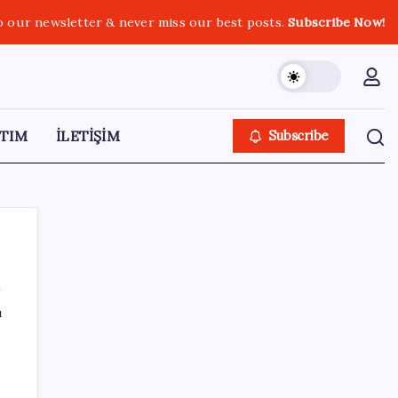
o our newsletter & never miss our best posts.
Subscribe Now!
TIM
İLETİŞİM
Subscribe
ı
SON YAZILAR
Bakan Yumaklı: İspanya’daki yangın
söndürme uçakları Türkiye’ye döndü