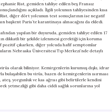
Vaka
Stephanie Rist, gemiden tahliye edilen beş Fransız
Tespit
nuçlandığını açıkladı. İlgili yolcunun tahliyesinden kısa
Edildi
 Rist, diğer dört yolcunun test sonuçlarının ise negatif
için
nın başkent Paris’te karantinaya alınacağını da ekledi.
afından yapılan bir duyuruda, gemiden tahliye edilen 17
nın dikkatli bir şekilde izlenmesi gerektiği için koruma
fif pozitif çıkarken, diğer yolcuda hafif semptomlar
lcuların Nebraska Üniversitesi Tıp Merkezi’nde detaylı
irüs olarak biliniyor. Kemirgenlerin kurumuş dışkı, idrar
a bulaşabilen bu virüs, bazen de kemirgenlerin ısırması
teş, yorgunluk ve kas ağrısı gibi belirtilerle kendini
ek yetmezliği gibi daha ciddi sağlık sorunlarına yol