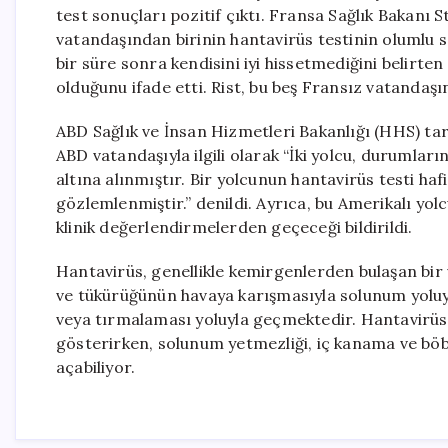
test sonuçları pozitif çıktı. Fransa Sağlık Bakanı 
vatandaşından birinin hantavirüs testinin olumlu so
bir süre sonra kendisini iyi hissetmediğini belirten
olduğunu ifade etti. Rist, bu beş Fransız vatandaşı
ABD Sağlık ve İnsan Hizmetleri Bakanlığı (HHS) tar
ABD vatandaşıyla ilgili olarak “İki yolcu, durumları
altına alınmıştır. Bir yolcunun hantavirüs testi ha
gözlemlenmiştir.” denildi. Ayrıca, bu Amerikalı yo
klinik değerlendirmelerden geçeceği bildirildi.
Hantavirüs, genellikle kemirgenlerden bulaşan bir v
ve tükürüğünün havaya karışmasıyla solunum yoluyl
veya tırmalaması yoluyla geçmektedir. Hantavirüs, a
gösterirken, solunum yetmezliği, iç kanama ve böbr
açabiliyor.