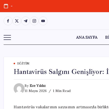
Skip
-
to
content
https://www.facebook.com/
https://twitter.com/
https://t.me/
https://www.instagram.com/
https://youtube.com/
ANA SAYFA
E
EĞITIM
Hantavirüs Salgını Genişliyor: 
By
Ece Yıldız
11 Mayıs 2026
1 Min Read
Hantavirüs vakalarının sayısının artmasıyla birlikt