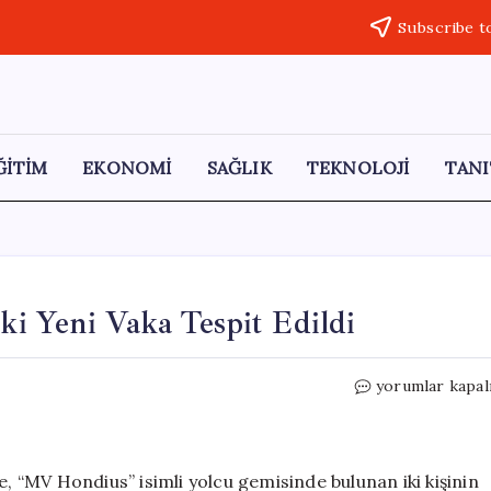
Subscribe t
ĞİTİM
EKONOMİ
SAĞLIK
TEKNOLOJİ
TANI
İki Yeni Vaka Tespit Edildi
Hantavirüs
yorumlar kapal
Salgını
Genişliyor:
İki
Yeni
e, “MV Hondius” isimli yolcu gemisinde bulunan iki kişinin