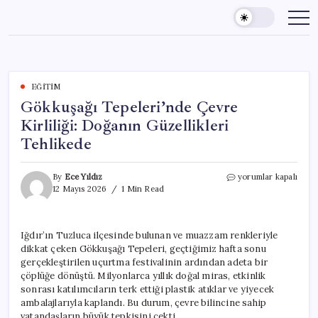
Skip
to
content
EĞITIM
Gökkuşağı Tepeleri’nde Çevre
Kirliliği: Doğanın Güzellikleri
Tehlikede
Gökkuşağı
By
Ece Yıldız
yorumlar kapalı
Tepeleri’nde
12 Mayıs 2026
1 Min Read
Çevre
Kirliliği:
Doğanın
Iğdır’ın Tuzluca ilçesinde bulunan ve muazzam renkleriyle
Güzellikleri
dikkat çeken Gökkuşağı Tepeleri, geçtiğimiz hafta sonu
Tehlikede
için
gerçekleştirilen uçurtma festivalinin ardından adeta bir
çöplüğe dönüştü. Milyonlarca yıllık doğal miras, etkinlik
sonrası katılımcıların terk ettiği plastik atıklar ve yiyecek
ambalajlarıyla kaplandı. Bu durum, çevre bilincine sahip
vatandaşların büyük tepkisini çekti.