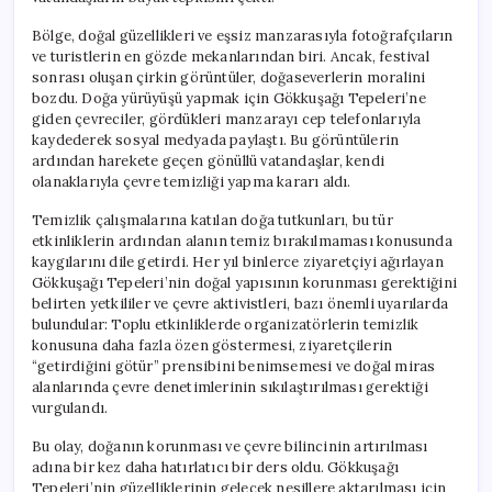
Bölge, doğal güzellikleri ve eşsiz manzarasıyla fotoğrafçıların
ve turistlerin en gözde mekanlarından biri. Ancak, festival
sonrası oluşan çirkin görüntüler, doğaseverlerin moralini
bozdu. Doğa yürüyüşü yapmak için Gökkuşağı Tepeleri’ne
giden çevreciler, gördükleri manzarayı cep telefonlarıyla
kaydederek sosyal medyada paylaştı. Bu görüntülerin
ardından harekete geçen gönüllü vatandaşlar, kendi
olanaklarıyla çevre temizliği yapma kararı aldı.
Temizlik çalışmalarına katılan doğa tutkunları, bu tür
etkinliklerin ardından alanın temiz bırakılmaması konusunda
kaygılarını dile getirdi. Her yıl binlerce ziyaretçiyi ağırlayan
Gökkuşağı Tepeleri’nin doğal yapısının korunması gerektiğini
belirten yetkililer ve çevre aktivistleri, bazı önemli uyarılarda
bulundular: Toplu etkinliklerde organizatörlerin temizlik
konusuna daha fazla özen göstermesi, ziyaretçilerin
“getirdiğini götür” prensibini benimsemesi ve doğal miras
alanlarında çevre denetimlerinin sıkılaştırılması gerektiği
vurgulandı.
Bu olay, doğanın korunması ve çevre bilincinin artırılması
adına bir kez daha hatırlatıcı bir ders oldu. Gökkuşağı
Tepeleri’nin güzelliklerinin gelecek nesillere aktarılması için