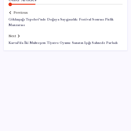
Previous
Gökkuşağı Tepeleri’nde Doğaya Saygısızlık: Festival Sonrası Pislik
Manzarası
Next
Kartal’da İki Muhteşem Tiyatro Oyunu: Sanatın Işığı Sahnede Parladı
SON YAZILAR
Konutlar Ekim 2026’da tamam
İş Bankası’nda üst yönetim değişikliği