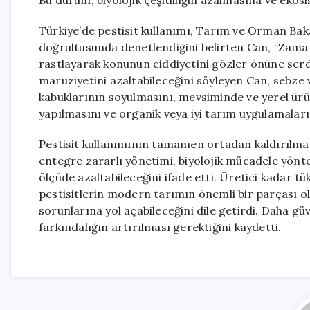
Bu durum, biyolojik çeşitliliğin azalmasına ve eko
Türkiye’de pestisit kullanımı, Tarım ve Orman Baka
doğrultusunda denetlendiğini belirten Can, “Zaman 
rastlayarak konunun ciddiyetini gözler önüne serdiği
maruziyetini azaltabileceğini söyleyen Can, sebze
kabuklarının soyulmasını, mevsiminde ve yerel ürünl
yapılmasını ve organik veya iyi tarım uygulamaları
Pestisit kullanımının tamamen ortadan kaldırılma
entegre zararlı yönetimi, biyolojik mücadele yönt
ölçüde azaltabileceğini ifade etti. Üretici kadar t
pestisitlerin modern tarımın önemli bir parçası ol
sorunlarına yol açabileceğini dile getirdi. Daha güv
farkındalığın artırılması gerektiğini kaydetti.