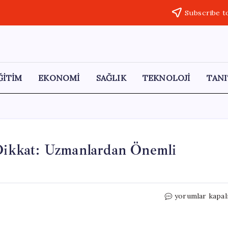
Subscribe t
ĞİTİM
EKONOMİ
SAĞLIK
TEKNOLOJİ
TANI
 Dikkat: Uzmanlardan Önemli
Gıdalardaki
yorumlar kapal
Pestisit
Tehditine
Dikkat: