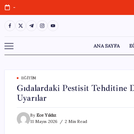
Skip
-
to
content
https://www.facebook.com/
https://twitter.com/
https://t.me/
https://www.instagram.com/
https://youtube.com/
ANA SAYFA
E
EĞITIM
Gıdalardaki Pestisit Tehditine
Uyarılar
By
Ece Yıldız
11 Mayıs 2026
2 Min Read