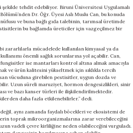
Uzmanlardan
di şekilde tehdit edebiliyor. Biruni Üniversitesi Uygulamalı
Önemli
 Bölümü’nden Dr. Öğr. Üyesi Aslı Muslu Can, bu konuda
Uyarılar
 nüfusu ve buna bağlı gıda talebinin, tarımsal üretimde
için
estisitlerin bu bağlamda üreticiler için vazgeçilmez bir
ibi zararlılarla mücadelede kullanılan kimyasal ya da
kullanımı önemli sağlık sorunlarına yol açabilir. Can,
ı; fungisitler ise mantarları kontrol altına almak amacıyla
mak ve ürün kalitesini yükseltmek için sıklıkla tercih
nsan vücuduna girebilen pestisitler, uygun dozda ve
ilir. Uzun süreli maruziyet, hormon dengesizlikleri, sinir
sı ve bazı kanser türleri ile ilişkilendirilmektedir.
kilerden daha fazla etkilenebilirler.” dedi.
ı değil, aynı zamanda faydalı böcekleri ve ekosistemi de
lerin toprak mikroorganizmalarına zarar verebileceğini
zun vadeli çevre kirliliğine neden olabileceğini vurguladı.