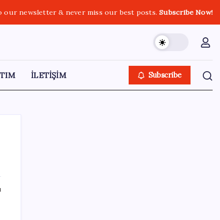
o our newsletter & never miss our best posts.
Subscribe Now!
TIM
İLETİŞİM
Subscribe
SON YAZILAR
ı
Bakan Yumaklı: İspanya’daki yangın
söndürme uçakları Türkiye’ye döndü