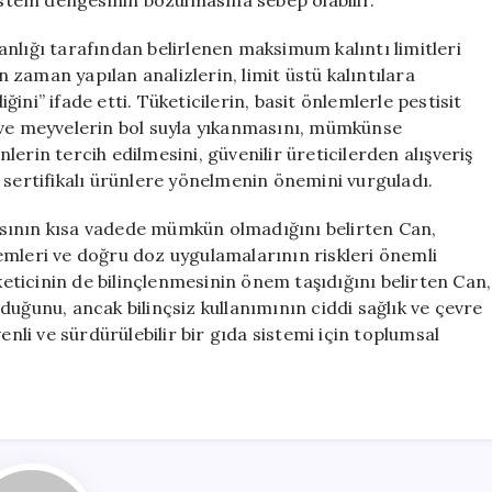
sistem dengesinin bozulmasına sebep olabilir.
nlığı tarafından belirlenen maksimum kalıntı limitleri
zaman yapılan analizlerin, limit üstü kalıntılara
ni” ifade etti. Tüketicilerin, basit önlemlerle pestisit
 ve meyvelerin bol suyla yıkanmasını, mümkünse
erin tercih edilmesini, güvenilir üreticilerden alışveriş
 sertifikalı ürünlere yönelmenin önemini vurguladı.
sının kısa vadede mümkün olmadığını belirten Can,
emleri ve doğru doz uygulamalarının riskleri önemli
üketicinin de bilinçlenmesinin önem taşıdığını belirten Can,
duğunu, ancak bilinçsiz kullanımının ciddi sağlık ve çevre
enli ve sürdürülebilir bir gıda sistemi için toplumsal