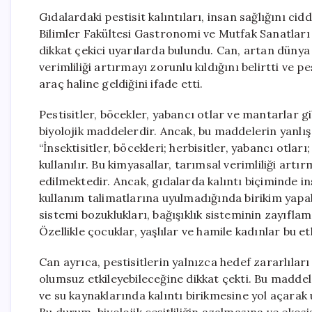
Gıdalardaki pestisit kalıntıları, insan sağlığını cid
Bilimler Fakültesi Gastronomi ve Mutfak Sanatları
dikkat çekici uyarılarda bulundu. Can, artan dünya
verimliliği artırmayı zorunlu kıldığını belirtti ve p
araç haline geldiğini ifade etti.
Pestisitler, böcekler, yabancı otlar ve mantarlar g
biyolojik maddelerdir. Ancak, bu maddelerin yanlış 
“İnsektisitler, böcekleri; herbisitler, yabancı otlar
kullanılır. Bu kimyasallar, tarımsal verimliliği artır
edilmektedir. Ancak, gıdalarda kalıntı biçiminde i
kullanım talimatlarına uyulmadığında birikim yapab
sistemi bozuklukları, bağışıklık sisteminin zayıflama
Özellikle çocuklar, yaşlılar ve hamile kadınlar bu et
Can ayrıca, pestisitlerin yalnızca hedef zararlılar
olumsuz etkileyebileceğine dikkat çekti. Bu madde
ve su kaynaklarında kalıntı birikmesine yol açarak u