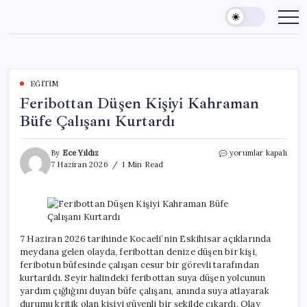
Skip
to
content
EĞITIM
Feribottan Düşen Kişiyi Kahraman
Büfe Çalışanı Kurtardı
Feribottan
By
Ece Yıldız
yorumlar kapalı
Düşen
7 Haziran 2026
1 Min Read
Kişiyi
Kahraman
Büfe
Çalışanı
Kurtardı
için
7 Haziran 2026 tarihinde Kocaeli’nin Eskihisar açıklarında
meydana gelen olayda, feribottan denize düşen bir kişi,
feribotun büfesinde çalışan cesur bir görevli tarafından
kurtarıldı. Seyir halindeki feribottan suya düşen yolcunun
yardım çığlığını duyan büfe çalışanı, anında suya atlayarak
durumu kritik olan kişiyi güvenli bir şekilde çıkardı. Olay