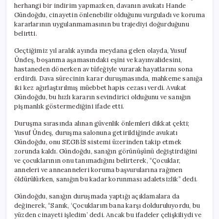
Müebbet
herhangi bir indirim yapmazken, davanın avukatı Hande
Ceza:
Gündoğdu, cinayetin önlenebilir olduğunu vurguladı ve koruma
“Kendi
kararlarının uygulanmamasının bu trajediyi doğurduğunu
Hayatlarına
belirtti.
Dair
Karar
Geçtiğimiz yıl aralık ayında meydana gelen olayda, Yusuf
Aldıkları
Ündeş, boşanma aşamasındaki eşini ve kayınvalidesini,
İçin
hastaneden dönerken av tüfeğiyle vurarak hayatlarını sona
Öldürüldüler”
için
erdirdi. Dava sürecinin karar duruşmasında, mahkeme sanığa
iki kez ağırlaştırılmış müebbet hapis cezası verdi. Avukat
Gündoğdu, bu hızlı kararın sevindirici olduğunu ve sanığın
pişmanlık göstermediğini ifade etti.
Duruşma sırasında alınan güvenlik önlemleri dikkat çekti;
Yusuf Ündeş, duruşma salonuna getirildiğinde avukatı
Gündoğdu, onu SEGBİS sistemi üzerinden takip etmek
zorunda kaldı. Gündoğdu, sanığın görünüşünü değiştirdiğini
ve çocuklarının onu tanımadığını belirterek, “Çocuklar,
anneleri ve anneanneleri koruma başvurularına rağmen
öldürülürken, sanığın bu kadar korunması adaletsizlik” dedi.
Gündoğdu, sanığın duruşmada yaptığı açıklamalara da
değinerek, “Sanık, ‘Çocuklarım bana karşı dolduruluyordu, bu
yüzden cinayeti işledim’ dedi. Ancak bu ifadeler çelişkiliydi ve