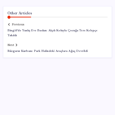
Other Articles
Previous
Bingöl’de Yanlış Eve Baskın: Alçılı Koluyla Çocuğa Ters Kelepçe
Takıldı
Next
Rüzgarın Kurbanı: Park Halindeki Araçlara Ağaç Devrildi
SON YAZILAR