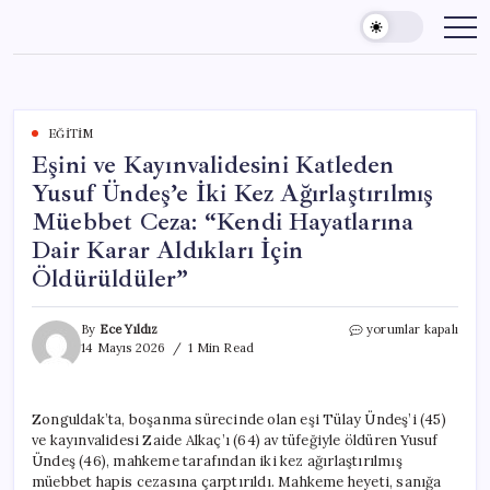
Skip
to
content
EĞITIM
Eşini ve Kayınvalidesini Katleden
Yusuf Ündeş’e İki Kez Ağırlaştırılmış
Müebbet Ceza: “Kendi Hayatlarına
Dair Karar Aldıkları İçin
Öldürüldüler”
Eşini
By
Ece Yıldız
yorumlar kapalı
ve
14 Mayıs 2026
1 Min Read
Kayınvalidesini
Katleden
Yusuf
Zonguldak’ta, boşanma sürecinde olan eşi Tülay Ündeş’i (45)
Ündeş’e
ve kayınvalidesi Zaide Alkaç’ı (64) av tüfeğiyle öldüren Yusuf
İki
Kez
Ündeş (46), mahkeme tarafından iki kez ağırlaştırılmış
Ağırlaştırılmış
müebbet hapis cezasına çarptırıldı. Mahkeme heyeti, sanığa