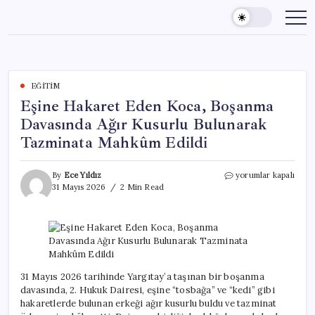
Skip
to
content
EĞITIM
Eşine Hakaret Eden Koca, Boşanma
Davasında Ağır Kusurlu Bulunarak
Tazminata Mahkûm Edildi
Eşine
By
Ece Yıldız
yorumlar kapalı
Hakaret
31 Mayıs 2026
2 Min Read
Eden
Koca,
Boşanma
Davasında
Ağır
Kusurlu
Bulunarak
31 Mayıs 2026 tarihinde Yargıtay’a taşınan bir boşanma
Tazminata
davasında, 2. Hukuk Dairesi, eşine “tosbağa” ve “kedi” gibi
Mahkûm
hakaretlerde bulunan erkeği ağır kusurlu buldu ve tazminat
Edildi