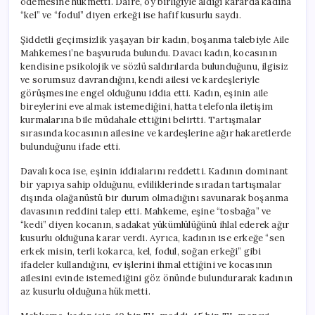
ödemesine hükmetti. Daire, oy birliğiyle aldığı kararda kadına
için
“kel” ve “fodul” diyen erkeği ise hafif kusurlu saydı.
Şiddetli geçimsizlik yaşayan bir kadın, boşanma talebiyle Aile
Mahkemesi’ne başvuruda bulundu. Davacı kadın, kocasının
kendisine psikolojik ve sözlü saldırılarda bulunduğunu, ilgisiz
ve sorumsuz davrandığını, kendi ailesi ve kardeşleriyle
görüşmesine engel olduğunu iddia etti. Kadın, eşinin aile
bireylerini eve almak istemediğini, hatta telefonla iletişim
kurmalarına bile müdahale ettiğini belirtti. Tartışmalar
sırasında kocasının ailesine ve kardeşlerine ağır hakaretlerde
bulunduğunu ifade etti.
Davalı koca ise, eşinin iddialarını reddetti. Kadının dominant
bir yapıya sahip olduğunu, evliliklerinde sıradan tartışmalar
dışında olağanüstü bir durum olmadığını savunarak boşanma
davasının reddini talep etti. Mahkeme, eşine “tosbağa” ve
“kedi” diyen kocanın, sadakat yükümlülüğünü ihlal ederek ağır
kusurlu olduğuna karar verdi. Ayrıca, kadının ise erkeğe “sen
erkek misin, terli kokarca, kel, fodul, soğan erkeği” gibi
ifadeler kullandığını, ev işlerini ihmal ettiğini ve kocasının
ailesini evinde istemediğini göz önünde bulundurarak kadının
az kusurlu olduğuna hükmetti.