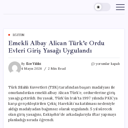
Skip
to
content
EĞITIM
Emekli Albay Alican Türk’e Ordu
Evleri Giriş Yasağı Uygulandı
Emekli
By
Ece Yıldız
yorumlar kapalı
Albay
4 Mayıs 2026
2 Min Read
Alican
Türk’e
Ordu
Türk Silahlı Kuvvetleri (TSK) tarafından başarı madalyası ile
Evleri
onurlandırılan emekli albay Alican Türk’e, orduevlerine giriş
Giriş
Yasağı
yasağı getirildi. Bu yasak, Türk’ün Irak’ta 1997 yılında PKK’ya
Uygulandı
karşı gerçekleştirilen Çekiç Harekâtı’na katılması nedeniyle
için
aldığı madalyadan bağımsız olarak uygulandı. 5 yıl sürecek
olan giriş yasağını, Eskişehir’de arkadaşlarıyla iftar yapmayı
planladığı sırada öğrendi.