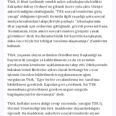
Türk, 11 Mart tarihinde emekli asker arkadaşlarıyla birlikte
Eskişehir Subay Orduevi’ne gitmek üzere yola çıktı. Girişte
askeri kimliğini okuttuğunda, “TSK sosyal tesislerine giriş
yasağı” olduğunu öğrendi. Konuyla ilgili yaşadığı şoku sosyal
medya hesabından takipçileriyle paylaştı. “Arkadaşlarımla
iftar yapmak için orduevine gittiğimde, görevli personel bana,
‘Komutanım, sizin askeri sosyal tesislere girişiniz yasak
görünüyor’ dedi. Bu duruma büyük bir hayretle karşılaştım,
daha önce böyle bir tebligat tarafıma ulaşmamıştı” ifadelerini
kullandı.
Türk, yaşanan olayın ardından Genelkurmay Başkanlığı’na
başvurarak yasağın ya kaldırılmasını ya da en azından
gerekçesinin kendisine açıklanmasını talep etti. Dilekçesinde,
hukukun temel ilkelerine aykırı olarak herhangi bir cezai
işlemin önceden bildirilmeden uygulanamayacağını
vurgulayan Türk, “Eğer bu bir cezalandırma ise, tarafıma
bildirilmesi gerekirdi. Kapıdan geri çevrilmek, bir TSK
mensubuna gösterilmesi gereken asgari saygıyla
bağdaşmayan bir davranıştır” dedi.
Türk, haftalar sonra aldığı cevap yazısında, yasağın TSK İç
Hizmet Yönetmeliği’nin 664. maddesine dayandırıldığını
öğrendi. Bu maddenin, askerlere sosyal tesislerde siyasi