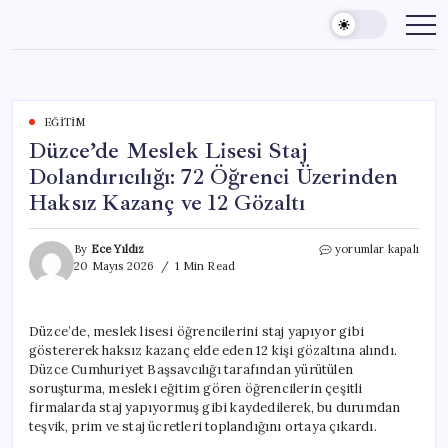
Skip
to
content
EĞITIM
Düzce’de Meslek Lisesi Staj
Dolandırıcılığı: 72 Öğrenci Üzerinden
Haksız Kazanç ve 12 Gözaltı
Düzce’de
By
Ece Yıldız
yorumlar kapalı
Meslek
20 Mayıs 2026
1 Min Read
Lisesi
Staj
Dolandırıcılığı:
Düzce’de, meslek lisesi öğrencilerini staj yapıyor gibi
72
göstererek haksız kazanç elde eden 12 kişi gözaltına alındı.
Öğrenci
Üzerinden
Düzce Cumhuriyet Başsavcılığı tarafından yürütülen
Haksız
soruşturma, mesleki eğitim gören öğrencilerin çeşitli
Kazanç
firmalarda staj yapıyormuş gibi kaydedilerek, bu durumdan
ve
teşvik, prim ve staj ücretleri toplandığını ortaya çıkardı.
12