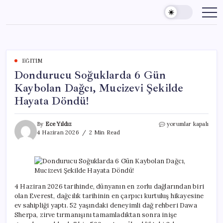
Skip
to
content
EĞITIM
Dondurucu Soğuklarda 6 Gün
Kaybolan Dağcı, Mucizevi Şekilde
Hayata Döndü!
Dondurucu
By
Ece Yıldız
yorumlar kapalı
Soğuklarda
4 Haziran 2026
2 Min Read
6
Gün
Kaybolan
Dağcı,
Mucizevi
Şekilde
4 Haziran 2026 tarihinde, dünyanın en zorlu dağlarından biri
Hayata
olan Everest, dağcılık tarihinin en çarpıcı kurtuluş hikayesine
Döndü!
ev sahipliği yaptı. 52 yaşındaki deneyimli dağ rehberi Dawa
için
Sherpa, zirve tırmanışını tamamladıktan sonra inişe