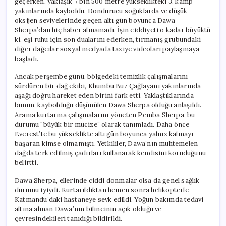
geçerken, yaklaşık 7 bin 500 metre yükseklikteki 3. kamp
yakınlarında kayboldu. Dondurucu soğuklarda ve düşük
oksijen seviyelerinde geçen altı gün boyunca Dawa
Sherpa’dan hiç haber alınamadı. İşin ciddiyeti o kadar büyüktü
ki, eşi ruhu için son dualarını ederken, tırmanış grubundaki
diğer dağcılar sosyal medyada taziye videoları paylaşmaya
başladı.
Ancak perşembe günü, bölgedeki temizlik çalışmalarını
sürdüren bir dağ ekibi, Khumbu Buz Çağlayanı yakınlarında
aşağı doğru hareket eden birini fark etti. Yaklaştıklarında
bunun, kaybolduğu düşünülen Dawa Sherpa olduğu anlaşıldı.
Arama kurtarma çalışmalarını yöneten Pemba Sherpa, bu
durumu “büyük bir mucize” olarak tanımladı. Daha önce
Everest’te bu yükseklikte altı gün boyunca yalnız kalmayı
başaran kimse olmamıştı. Yetkililer, Dawa’nın muhtemelen
dağda terk edilmiş çadırları kullanarak kendisini koruduğunu
belirtti.
Dawa Sherpa, ellerinde ciddi donmalar olsa da genel sağlık
durumu iyiydi. Kurtarıldıktan hemen sonra helikopterle
Katmandu’daki hastaneye sevk edildi. Yoğun bakımda tedavi
altına alınan Dawa’nın bilincinin açık olduğu ve
çevresindekileri tanıdığı bildirildi.