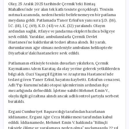
Olay, 25 Aralık 2025 tarihinde Çermik’teki Bintaş
Mahallesi’nde yer alan tek katlı tesiste gerçekleşti. Tesisin
ısıtma kazanında, nedeni henüz belirlenemeyen bir patlama
meydana geldi. Patlamada Taner Erkul’un yanı sıra Ş.D. (16),
İ.C. (18), İ.Ç. (49), K.D. (43) ve A.K. (32) yaralandı. Olayın
ardından sağlık, itfaiye ve jandarma ekipleri hızlıca bölgeye
sevk edildi. Yaralılar, ambulanslarla Çermik Devlet
Hastanesi’ne kaldırılarak tedavi altına alındı. İki yaralı,
durumlarının ağır olması nedeniyle ambulans helikopterle
Diyarbakır’daki hastanelere sevk edildi.
Patlamanın etkisiyle tesisin duvarları yıkılırken, Çermik
Kaymakamı Adem Karataş da olay yerine gelerek yetkililerden
bilgi aldı. Gazi Yaşargil Eğitim ve Araştırma Hastanesi’nde
tedavi gören Taner Erkul, hayatını kaybetti. Erkul’un cenazesi,
Adli Tıp Kurumu’ndaki otopsi işlemlerinin ardından ilçe
mezarlığında defnedildi. İşletme sahibi Mehmet Emin V.,
olayla ilgili gözaltına alındı ancak adli kontrol şartıyla serbest
bırakıldı.
Ergani Cumhuriyet Başsavcılığı tarafından hazırlanan
iddianame, Ergani Ağır Ceza Mahkemesi tarafından kabul
edildi. İddianamede, Mehmet Emin V. hakkında “Bilinçli
taksirle ölüme ve yaralamaya neden olma” suçlamasıyla 22 yıl