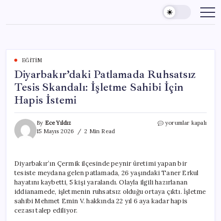
Skip
to
content
EĞITIM
Diyarbakır’daki Patlamada Ruhsatsız
Tesis Skandalı: İşletme Sahibi İçin
Hapis İstemi
Diyarbakır’daki
By
Ece Yıldız
yorumlar kapalı
Patlamada
15 Mayıs 2026
2 Min Read
Ruhsatsız
Tesis
Skandalı:
Diyarbakır’ın Çermik ilçesinde peynir üretimi yapan bir
İşletme
tesiste meydana gelen patlamada, 26 yaşındaki Taner Erkul
Sahibi
İçin
hayatını kaybetti, 5 kişi yaralandı. Olayla ilgili hazırlanan
Hapis
iddianamede, işletmenin ruhsatsız olduğu ortaya çıktı. İşletme
İstemi
sahibi Mehmet Emin V. hakkında 22 yıl 6 aya kadar hapis
için
cezası talep ediliyor.